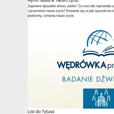
Hymn: łaska w Twoim życiu
Zapewne słyszałeś słowo „łaska”. Co ono tak naprawdę 
i przemienić nasze życie? Dowiedz się, w jaki sposób ta 
jesteśmy, i zmienia nasze życie.
List do Tytusa