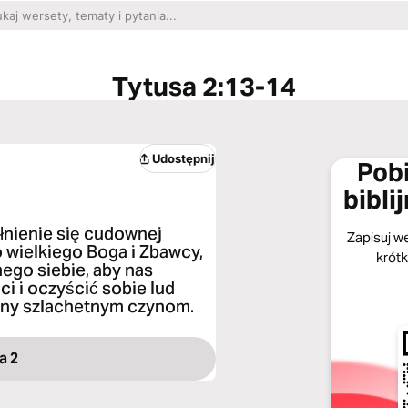
Tytusa 2:13-14
Udostępnij
Pobi
bibli
łnienie się cudownej
Zapisuj we
o wielkiego Boga i Zbawcy,
krótk
ego siebie, aby nas
i i oczyścić sobie lud
any szlachetnym czynom.
a 2