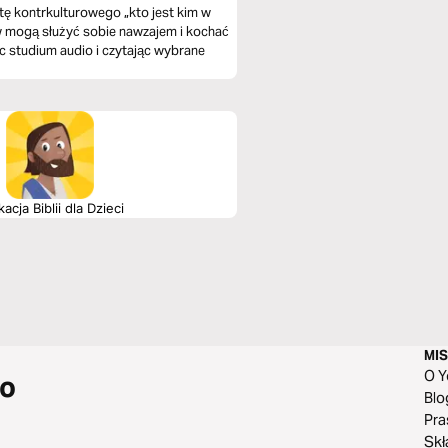
stę kontrkulturowego „kto jest kim w
ów mogą służyć sobie nawzajem i kochać
c studium audio i czytając wybrane
kacja Biblii dla Dzieci
MI
O Y
do
Blo
Pra
Skł