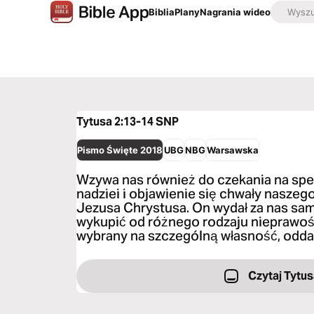
Biblia
Plany
Nagrania wideo
Tytusa 2:13-14
SNP
Pismo Święte 2018
UBG
NBG
Warsawska
Wzywa nas również do czekania na spe
nadziei i objawienie się chwały naszeg
Jezusa Chrystusa. On wydał za nas sam
wykupić od różnego rodzaju nieprawośc
wybrany na szczególną własność, odd
Czytaj Tytus