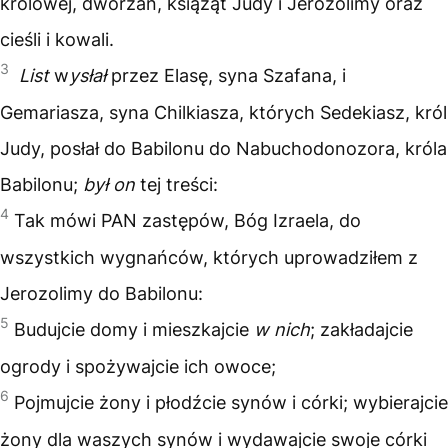
królowej, dworzan, książąt Judy i Jerozolimy oraz
cieśli i kowali.
3
List
w
ysłał
przez Elasę, syna Szafana, i
Gemariasza, syna Chilkiasza, których Sedekiasz, król
Judy, posłał do Babilonu do Nabuchodonozora, króla
Babilonu;
był on
tej treści:
4
Tak mówi PAN zastępów, Bóg Izraela, do
wszystkich wygnańców, których uprowadziłem z
Jerozolimy do Babilonu:
5
Budujcie domy i mieszkajcie
w nich
; zakładajcie
ogrody i spożywajcie ich owoce;
6
Pojmujcie żony i płodźcie synów i córki; wybierajcie
żony dla waszych synów i wydawajcie swoje córki