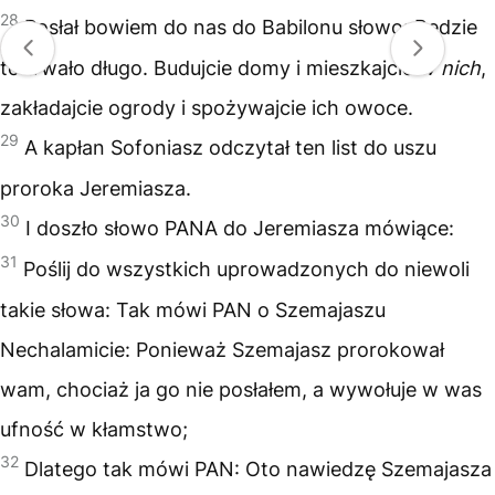
28
Posłał bowiem do nas do Babilonu słowo: Będzie
to trwało długo. Budujcie domy i mieszkajcie
w nich
,
zakładajcie ogrody i spożywajcie ich owoce.
29
A kapłan Sofoniasz odczytał ten list do uszu
proroka Jeremiasza.
30
I doszło słowo PANA do Jeremiasza mówiące:
31
Poślij do wszystkich uprowadzonych do niewoli
takie słowa: Tak mówi PAN o Szemajaszu
Nechalamicie: Ponieważ Szemajasz prorokował
wam, chociaż ja go nie posłałem, a wywołuje w was
ufność w kłamstwo;
32
Dlatego tak mówi PAN: Oto nawiedzę Szemajasza