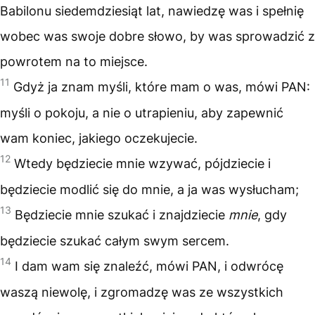
Babilonu siedemdziesiąt lat, nawiedzę was i spełnię
wobec was swoje dobre słowo, by was sprowadzić z
powrotem na to miejsce.
11
Gdyż ja znam myśli, które mam o was, mówi PAN:
myśli o pokoju, a nie o utrapieniu, aby zapewnić
wam koniec, jakiego oczekujecie.
12
Wtedy będziecie mnie wzywać, pójdziecie i
będziecie modlić się do mnie, a ja was wysłucham;
13
Będziecie mnie szukać i znajdziecie
mnie
, gdy
będziecie szukać całym swym sercem.
14
I dam wam się znaleźć, mówi PAN, i odwrócę
waszą niewolę, i zgromadzę was ze wszystkich