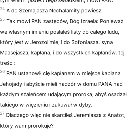
tym wiem i
jestem tego
świadkiem, mówi PAN.
24
A do Szemajasza Nechalamity powiesz:
25
Tak mówi PAN zastępów, Bóg Izraela: Ponieważ
we własnym imieniu posłałeś listy do całego ludu,
który
jest
w Jerozolimie, i do Sofoniasza, syna
Maasejasza, kapłana, i do wszystkich kapłanów, tej
treści:
26
PAN ustanowił cię kapłanem w miejsce kapłana
Jehojady i abyście mieli nadzór w domu PANA nad
każdym szaleńcem udającym proroka, abyś osadzał
takiego w więzieniu i zakuwał w dyby.
27
Dlaczego więc nie skarciłeś Jeremiasza z Anatot,
który wam prorokuje?