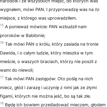
narodów i ze wszystkich miejsc, do których was
wygnałem, mówi PAN. I przyprowadzę was na
to
miejsce, z którego was uprowadziłem.
15
A ponieważ mówicie: PAN wzbudził nam
proroków w Babilonie;
16
Tak mówi PAN o królu, który zasiada na tronie
Dawida, i o całym ludzie, który mieszka w tym
mieście, o waszych braciach, którzy nie poszli z
wami do niewoli;
17
Tak mówi PAN zastępów: Oto poślę na nich
miecz, głód i zarazę i uczynię z nimi jak ze złymi
figami, których nie można jeść, bo są tak złe.
18
Będę ich bowiem prześladować mieczem, głodem