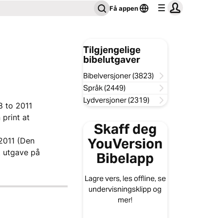
Få appen
Tilgjengelige
bibelutgaver
Bibelversjoner (3823)
Språk (2449)
Lydversjoner (2319)
8 to 2011
 print at
Skaff deg
YouVersion
 2011 (Den
t utgave på
Bibelapp
Lagre vers, les offline, se
undervisningsklipp og
mer!