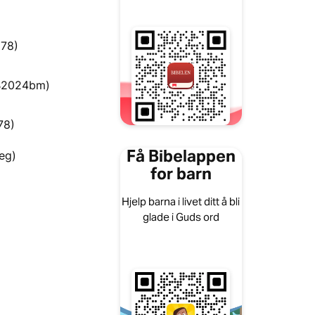
978)
(B2024bm)
78)
Få Bibelappen
eg)
for barn
Hjelp barna i livet ditt å bli
glade i Guds ord