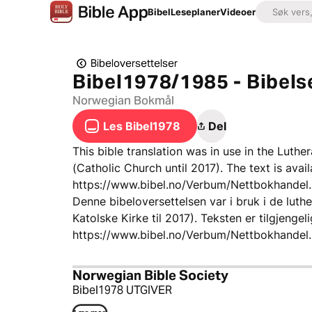
Bibel
Leseplaner
Videoer
Bibeloversettelser
Bibel1978/1985 - Bibels
Norwegian Bokmål
Les Bibel1978
Del
This bible translation was in use in the Luth
(Catholic Church until 2017). The text is avai
https://www.bibel.no/Verbum/Nettbokhandel.
Denne bibeloversettelsen var i bruk i de luth
Katolske Kirke til 2017). Teksten er tilgjenge
https://www.bibel.no/Verbum/Nettbokhandel.
Norwegian Bible Society
Bibel1978 UTGIVER