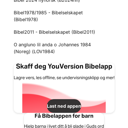
Bibel 2024 nynorsk (B2024nn)
Bibel1978/1985 - Bibelselskapet
(Bibel1978)
Bibel2011 - Bibelselskapet (Bibel2011)
O angluno lil anda o Johannes 1984
(Noreg) (LOV1984)
Skaff deg YouVersion Bibelapp
Lagre vers, les offline, se undervisningsklipp og mer!
Last ned appen
Få Bibelappen for barn
Hjelp barna i livet ditt å bli glade i Guds ord