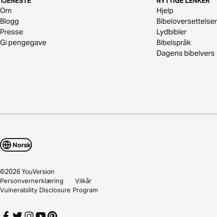
TJENESTE
NYTTIGE LENKER
Om
Hjelp
Blogg
Bibeloversettelser
Presse
Lydbibler
Gi pengegave
Bibelspråk
Dagens bibelvers
Norsk
©
2026
YouVersion
Personvernerklæring
Vilkår
Vulnerability Disclosure Program