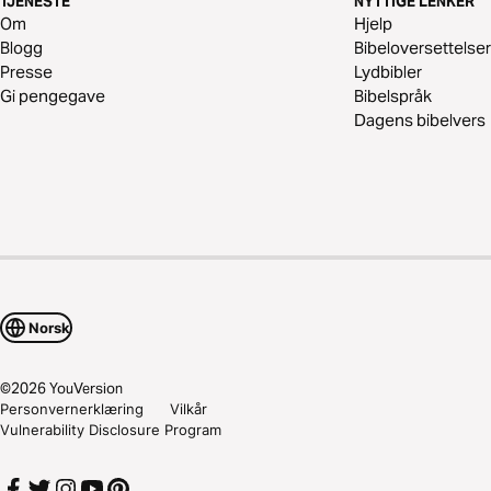
TJENESTE
NYTTIGE LENKER
Om
Hjelp
Blogg
Bibeloversettelser
Presse
Lydbibler
Gi pengegave
Bibelspråk
Dagens bibelvers
Norsk
©
2026
YouVersion
Personvernerklæring
Vilkår
Vulnerability Disclosure Program