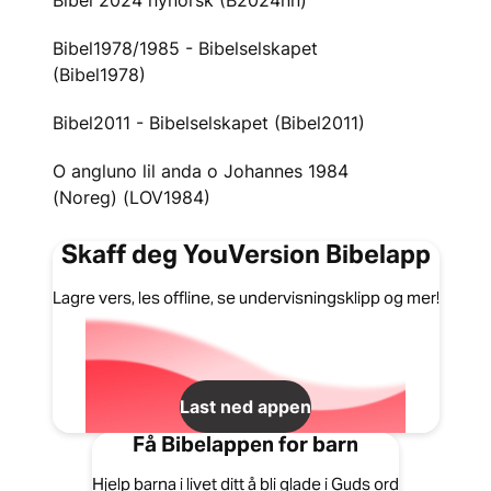
Bibel 2024 nynorsk (B2024nn)
Bibel1978/1985 - Bibelselskapet
(Bibel1978)
Bibel2011 - Bibelselskapet (Bibel2011)
O angluno lil anda o Johannes 1984
(Noreg) (LOV1984)
Skaff deg YouVersion Bibelapp
Lagre vers, les offline, se undervisningsklipp og mer!
Last ned appen
Få Bibelappen for barn
Hjelp barna i livet ditt å bli glade i Guds ord