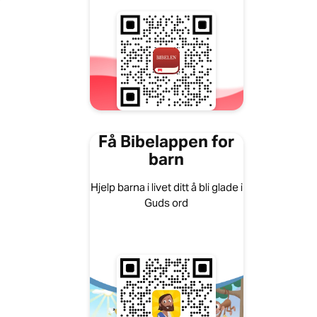
)
Få Bibelappen for
barn
Hjelp barna i livet ditt å bli glade i
Guds ord