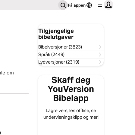
Få appen
Tilgjengelige
bibelutgaver
Bibelversjoner (3823)
Språk (2449)
Lydversjoner (2319)
tale om
Skaff deg
YouVersion
Bibelapp
Lagre vers, les offline, se
undervisningsklipp og mer!
)