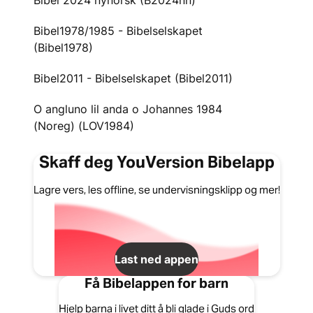
Bibel 2024 nynorsk (B2024nn)
Bibel1978/1985 - Bibelselskapet
(Bibel1978)
Bibel2011 - Bibelselskapet (Bibel2011)
O angluno lil anda o Johannes 1984
(Noreg) (LOV1984)
Skaff deg YouVersion Bibelapp
Lagre vers, les offline, se undervisningsklipp og mer!
Last ned appen
Få Bibelappen for barn
Hjelp barna i livet ditt å bli glade i Guds ord