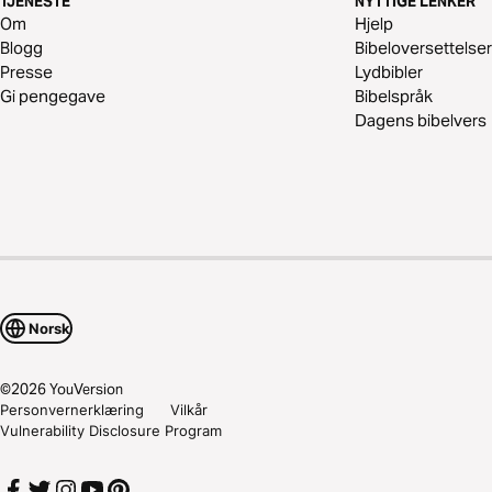
TJENESTE
NYTTIGE LENKER
Om
Hjelp
Blogg
Bibeloversettelser
Presse
Lydbibler
Gi pengegave
Bibelspråk
Dagens bibelvers
Norsk
©
2026
YouVersion
Personvernerklæring
Vilkår
Vulnerability Disclosure Program