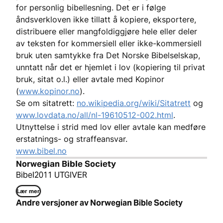
for personlig bibellesning. Det er i følge
åndsverkloven ikke tillatt å kopiere, eksportere,
distribuere eller mangfoldiggjøre hele eller deler
av teksten for kommersiell eller ikke-kommersiell
bruk uten samtykke fra Det Norske Bibelselskap,
unntatt når det er hjemlet i lov (kopiering til privat
bruk, sitat o.l.) eller avtale med Kopinor
(
www.kopinor.no
).
Se om sitatrett:
no.wikipedia.org/wiki/Sitatrett
og
www.lovdata.no/all/nl-19610512-002.html
.
Utnyttelse i strid med lov eller avtale kan medføre
erstatnings- og straffeansvar.
www.bibel.no
Norwegian Bible Society
Bibel2011 UTGIVER
Lær mer
Andre versjoner av Norwegian Bible Society