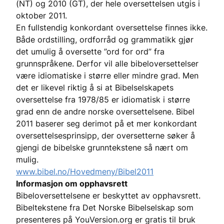
(NT) og 2010 (GT), der hele oversettelsen utgis i
oktober 2011.
En fullstendig konkordant oversettelse finnes ikke.
Både ordstilling, ordforråd og grammatikk gjør
det umulig å oversette ”ord for ord” fra
grunnspråkene. Derfor vil alle bibeloversettelser
være idiomatiske i større eller mindre grad. Men
det er likevel riktig å si at Bibelselskapets
oversettelse fra 1978/85 er idiomatisk i større
grad enn de andre norske oversettelsene. Bibel
2011 baserer seg derimot på et mer konkordant
oversettelsesprinsipp, der oversetterne søker å
gjengi de bibelske grunntekstene så nært om
mulig.
www.bibel.no/Hovedmeny/Bibel2011
Informasjon om opphavsrett
Bibeloversettelsene er beskyttet av opphavsrett.
Bibeltekstene fra Det Norske Bibelselskap som
presenteres på YouVersion.org er gratis til bruk