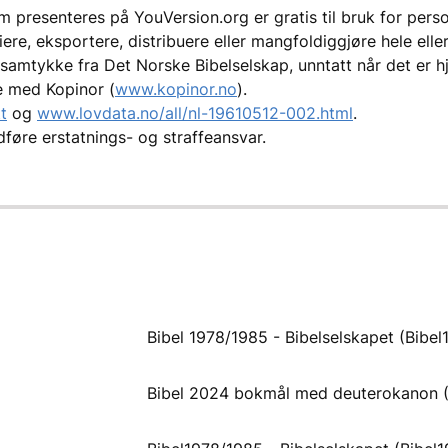
 presenteres på YouVersion.org er gratis til bruk for person
iere, eksportere, distribuere eller mangfoldiggjøre hele elle
samtykke fra Det Norske Bibelselskap, unntatt når det er hj
ale med Kopinor (
www.kopinor.no
).
t
og
www.lovdata.no/all/nl-19610512-002.html
.
dføre erstatnings- og straffeansvar.
Bibel 1978/1985 - Bibelselskapet (Bibel
Bibel 2024 bokmål med deuterokanon