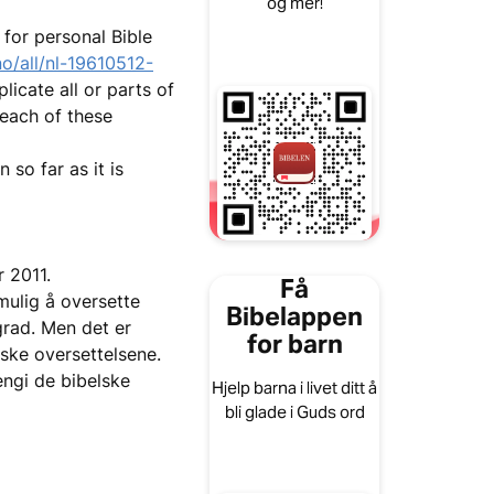
og mer!
for personal Bible
o/all/nl-19610512-
licate all or parts of
each of these
 so far as it is
r 2011.
Få
mulig å oversette
Bibelappen
 grad. Men det er
for barn
rske oversettelsene.
engi de bibelske
Hjelp barna i livet ditt å
bli glade i Guds ord