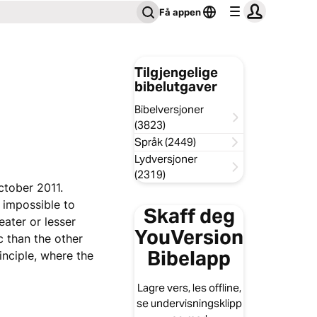
Få appen
Tilgjengelige
bibelutgaver
Bibelversjoner
(3823)
Språk (2449)
Lydversjoner
(2319)
ctober 2011.
 impossible to
Skaff deg
eater or lesser
YouVersion
c than the other
Bibelapp
inciple, where the
Lagre vers, les offline,
se undervisningsklipp