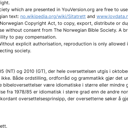
ight.
iety which are presented in YouVersion.org are free to use 
gian text:
no.wikipedia.org/wiki/Sitatrett
and
www.lovdata.n
e Norwegian Copyright Act, to copy, export, distribute or dup
se without consent from The Norwegian Bible Society. A br
bility to pay compensation.
thout explicit authorisation, reproduction is only allowed in
ecting society.
5 (NT) og 2010 (GT), der hele oversettelsen utgis i oktobe
 ikke. Både ordstilling, ordforråd og grammatikk gjør det u
le bibeloversettelser være idiomatiske i større eller mindre
telse fra 1978/85 er idiomatisk i større grad enn de andre no
kordant oversettelsesprinsipp, der oversetterne søker å gj
ett.