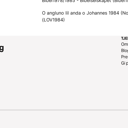
Bibel1978/1985 - Bibelselskapet (Bibel
O angluno lil anda o Johannes 1984 (N
(LOV1984)
TJ
O
g
Blo
Pr
Gi