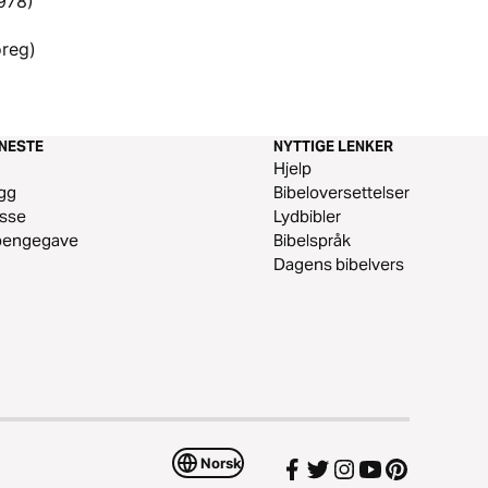
1978)
oreg)
ENESTE
NYTTIGE LENKER
m
Hjelp
gg
Bibeloversettelser
esse
Lydbibler
 pengegave
Bibelspråk
Dagens bibelvers
Norsk