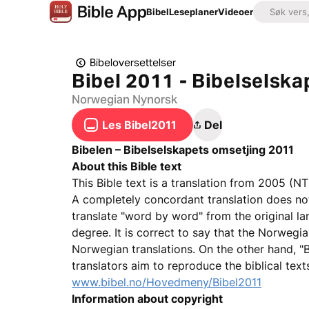
Bibel
Leseplaner
Videoer
Bibeloversettelser
Bibel 2011 - Bibelselska
Norwegian Nynorsk
Les Bibel2011
Del
Bibelen – Bibelselskapets omsetjing 2011
About this Bible text
This Bible text is a translation from 2005 (NT
A completely concordant translation does no
translate "word by word" from the original lan
degree. It is correct to say that the Norwegi
Norwegian translations. On the other hand, "B
translators aim to reproduce the biblical texts
www.bibel.no/Hovedmeny/Bibel2011
Information about copyright