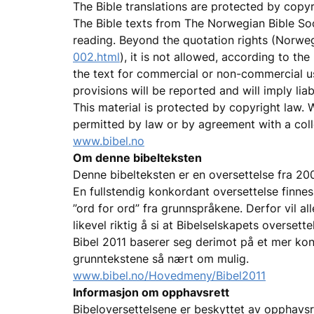
The Bible translations are protected by copyr
The Bible texts from The Norwegian Bible Soc
reading. Beyond the quotation rights (Norwe
002.html
), it is not allowed, according to th
the text for commercial or non-commercial u
provisions will be reported and will imply lia
This material is protected by copyright law. Wi
permitted by law or by agreement with a coll
www.bibel.no
Om denne bibelteksten
Denne bibelteksten er en oversettelse fra 200
En fullstendig konkordant oversettelse finnes
”ord for ord” fra grunnspråkene. Derfor vil al
likevel riktig å si at Bibelselskapets overset
Bibel 2011 baserer seg derimot på et mer kon
grunntekstene så nært om mulig.
www.bibel.no/Hovedmeny/Bibel2011
Informasjon om opphavsrett
Bibeloversettelsene er beskyttet av opphavsr