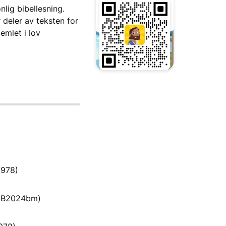
lig bibellesning.
r deler av teksten for
emlet i lov
1978)
 (B2024bm)