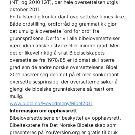
(NT) og 2010 (GT), der hele oversettelsen utgis i
oktober 2011.
En fullstendig konkordant oversettelse finnes ikke.
Både ordstilling, ordforråd og grammatikk gjør
det umulig å oversette ”ord for ord” fra
grunnspråkene. Derfor vil alle bibeloversettelser
være idiomatiske i større eller mindre grad. Men
det er likevel riktig å si at Bibelselskapets
oversettelse fra 1978/85 er idiomatisk i større
grad enn de andre norske oversettelsene. Bibel
2011 baserer seg derimot på et mer konkordant
oversettelsesprinsipp, der oversetterne søker å
gjengi de bibelske grunntekstene så nært om
mulig.
www.bibel.no/Hovedmeny/Bibel2011
Informasjon om opphavsrett
Bibeloversettelsene er beskyttet av opphavsrett.
Bibeltekstene fra Det Norske Bibelselskap som
presenteres på YouVersion.org er gratis til bruk