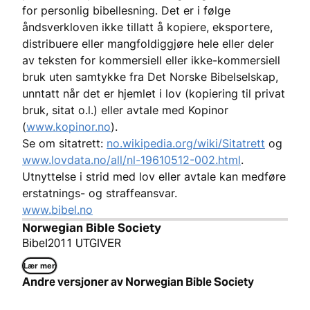
for personlig bibellesning. Det er i følge
åndsverkloven ikke tillatt å kopiere, eksportere,
distribuere eller mangfoldiggjøre hele eller deler
av teksten for kommersiell eller ikke-kommersiell
bruk uten samtykke fra Det Norske Bibelselskap,
unntatt når det er hjemlet i lov (kopiering til privat
bruk, sitat o.l.) eller avtale med Kopinor
(
www.kopinor.no
).
Se om sitatrett:
no.wikipedia.org/wiki/Sitatrett
og
www.lovdata.no/all/nl-19610512-002.html
.
Utnyttelse i strid med lov eller avtale kan medføre
erstatnings- og straffeansvar.
www.bibel.no
Norwegian Bible Society
Bibel2011 UTGIVER
Lær mer
Andre versjoner av Norwegian Bible Society