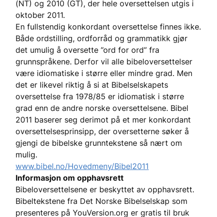
(NT) og 2010 (GT), der hele oversettelsen utgis i
oktober 2011.
En fullstendig konkordant oversettelse finnes ikke.
Både ordstilling, ordforråd og grammatikk gjør
det umulig å oversette ”ord for ord” fra
grunnspråkene. Derfor vil alle bibeloversettelser
være idiomatiske i større eller mindre grad. Men
det er likevel riktig å si at Bibelselskapets
oversettelse fra 1978/85 er idiomatisk i større
grad enn de andre norske oversettelsene. Bibel
2011 baserer seg derimot på et mer konkordant
oversettelsesprinsipp, der oversetterne søker å
gjengi de bibelske grunntekstene så nært om
mulig.
www.bibel.no/Hovedmeny/Bibel2011
Informasjon om opphavsrett
Bibeloversettelsene er beskyttet av opphavsrett.
Bibeltekstene fra Det Norske Bibelselskap som
presenteres på YouVersion.org er gratis til bruk