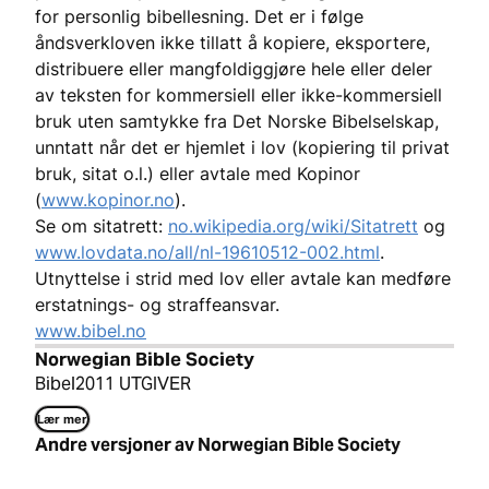
for personlig bibellesning. Det er i følge
åndsverkloven ikke tillatt å kopiere, eksportere,
distribuere eller mangfoldiggjøre hele eller deler
av teksten for kommersiell eller ikke-kommersiell
bruk uten samtykke fra Det Norske Bibelselskap,
unntatt når det er hjemlet i lov (kopiering til privat
bruk, sitat o.l.) eller avtale med Kopinor
(
www.kopinor.no
).
Se om sitatrett:
no.wikipedia.org/wiki/Sitatrett
og
www.lovdata.no/all/nl-19610512-002.html
.
Utnyttelse i strid med lov eller avtale kan medføre
erstatnings- og straffeansvar.
www.bibel.no
Norwegian Bible Society
Bibel2011 UTGIVER
Lær mer
Andre versjoner av Norwegian Bible Society