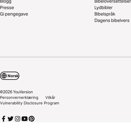
Blogg
Bibeloversettelser
Presse
Lydbibler
Gi pengegave
Bibelspråk
Dagens bibelvers
Norsk
©
2026
YouVersion
Personvernerklæring
Vilkår
Vulnerability Disclosure Program