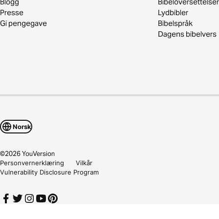
Blogg
Bibeloversettelser
Presse
Lydbibler
Gi pengegave
Bibelspråk
Dagens bibelvers
Norsk
©
2026
YouVersion
Personvernerklæring
Vilkår
Vulnerability Disclosure Program