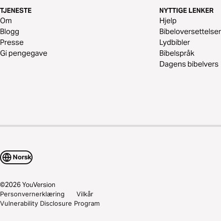
TJENESTE
NYTTIGE LENKER
Om
Hjelp
Blogg
Bibeloversettelser
Presse
Lydbibler
Gi pengegave
Bibelspråk
Dagens bibelvers
Norsk
©
2026
YouVersion
Personvernerklæring
Vilkår
Vulnerability Disclosure Program