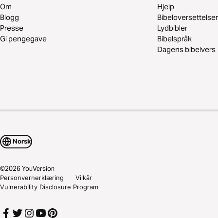
Om
Hjelp
Blogg
Bibeloversettelser
Presse
Lydbibler
Gi pengegave
Bibelspråk
Dagens bibelvers
Norsk
©
2026
YouVersion
Personvernerklæring
Vilkår
Vulnerability Disclosure Program