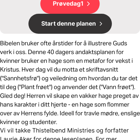
Prøvedag1
Start denne planen
Bibelen bruker ofte årstider for å illustrere Guds
verk i oss. Denne 40 dagers andaktsplanen for
kvinner bruker en hage som en metafor for vekst i
Kristus. Hver dag vil du motta et skriftavsnitt
("Sannhetsfrø") og veiledning om hvordan du tar det
til deg ("Plant frøet") og anvender det ("Vann frøet").
Gled deg! Herren vil skape en vakker hage preget av
hans karakter i ditt hjerte - en hage som flommer
over av Herrens fylde. Ideell for travle mødre, enslige
kvinner og studenter.
Vi vil takke Thistelbend Ministries og forfatter
Laurie Aker for denne leseplanen. For mer