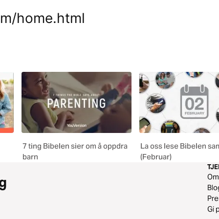
om/home.html
7 ting Bibelen sier om å oppdra
La oss lese Bibelen s
barn
(Februar)
TJ
O
g
Blo
Pr
Gi