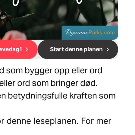
øvedag1
Start denne planen
 Ord som bygger opp eller ord
 eller ord som bringer død.
den betydningsfulle kraften som
or denne leseplanen. For mer