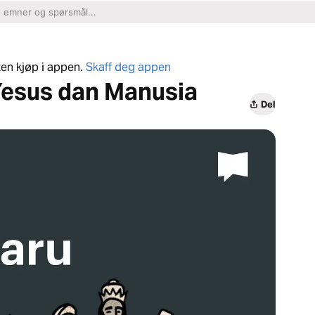
ten kjøp i appen.
Skaff deg appen
 Yesus dan Manusia
Del