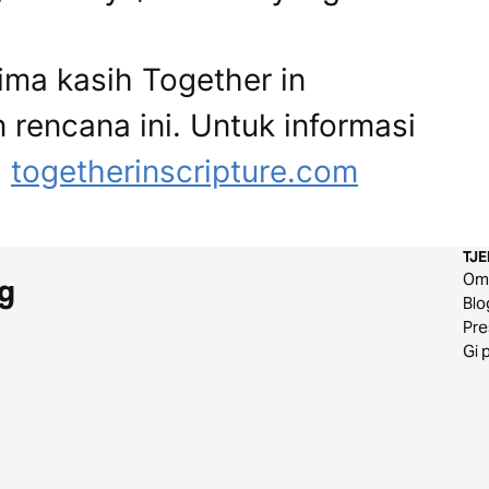
ima kasih Together in
 rencana ini. Untuk informasi
:
togetherinscripture.com
TJ
O
g
Blo
Pr
Gi