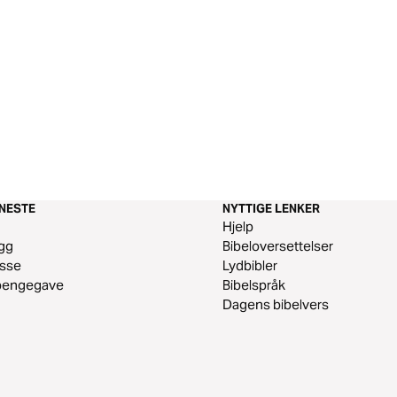
ENESTE
NYTTIGE LENKER
m
Hjelp
gg
Bibeloversettelser
esse
Lydbibler
 pengegave
Bibelspråk
Dagens bibelvers