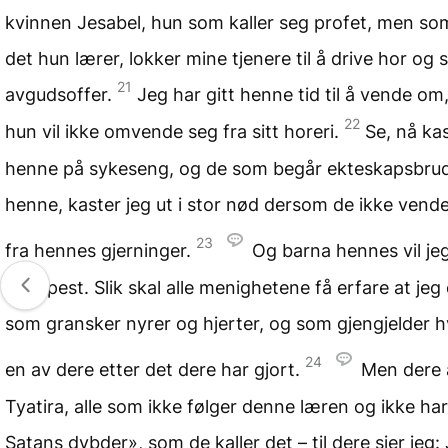
kvinnen Jesabel, hun som kaller seg profet, men s
det hun lærer, lokker mine tjenere til å drive hor og 
21
avgudsoffer.
Jeg har gitt henne tid til å vende o
22
hun vil ikke omvende seg fra sitt horeri.
Se, nå kas
henne på sykeseng, og de som begår ekteskapsbr
henne, kaster jeg ut i stor nød dersom de ikke vend
23
fra hennes gjerninger.
Og barna hennes vil je
med pest. Slik skal alle menighetene få erfare at jeg
som gransker nyrer og hjerter, og som gjengjelder h
24
en av dere etter det dere har gjort.
Men dere 
Tyatira, alle som ikke følger denne læren og ikke har
Satans dybder», som de kaller det – til dere sier jeg: