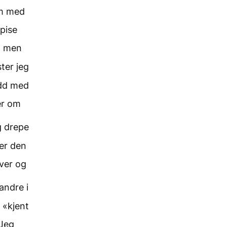
om med
spise
m, men
ter jeg
udd med
er om
g drepe
 er den
ver og
andre i
 «kjent
 Jeg