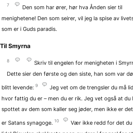
7
Den som har ører, hør hva Ånden sier til
menighetene! Den som seirer, vil jeg la spise av livets
som er i Guds paradis.
Til Smyrna
8
Skriv til engelen for menigheten i Smyr
Dette sier den første og den siste, han som var d
9
blitt levende:
Jeg vet om de trengsler du må li
hvor fattig du er – men du er rik. Jeg vet også at du b
spottet av dem som kaller seg jøder, men ikke er det
10
er Satans synagoge.
Vær ikke redd for det du