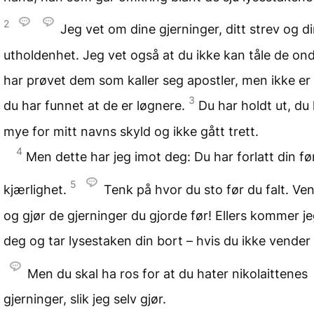
2
Jeg vet om dine gjerninger, ditt strev og d
utholdenhet. Jeg vet også at du ikke kan tåle de on
har prøvet dem som kaller seg apostler, men ikke er
3
du har funnet at de er løgnere.
Du har holdt ut, du 
mye for mitt navns skyld og ikke gått trett.
4
Men dette har jeg imot deg: Du har forlatt din fø
5
kjærlighet.
Tenk på hvor du sto før du falt. V
og gjør de gjerninger du gjorde før! Ellers kommer jeg
deg og tar lysestaken din bort – hvis du ikke vende
Men du skal ha ros for at du hater nikolaittenes
gjerninger, slik jeg selv gjør.