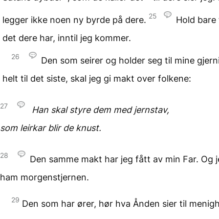
25
legger ikke noen ny byrde på dere.
Hold bare 
det dere har, inntil jeg kommer.
26
Den som seirer og holder seg til mine gjern
helt til det siste, skal jeg gi makt over folkene:
27
Han skal styre dem
med jernstav,
som leirkar blir de knust.
28
Den samme makt har jeg fått av min Far. Og je
ham morgenstjernen.
29
Den som har ører, hør hva Ånden sier til menig