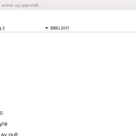
g 2
BIBEL2011
s:
yre
av gull: