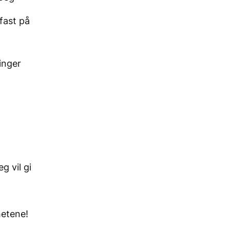
fast på
inger
g vil gi
hetene!