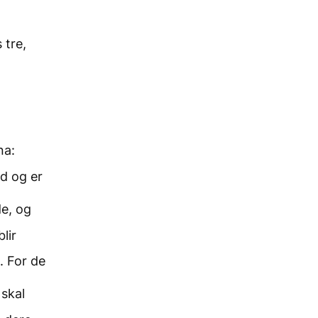
 tre,
na:
ød og er
de, og
lir
. For de
 skal