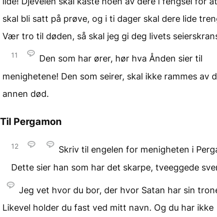
lide! Djevelen skal kaste noen av dere i fengsel for a
skal bli satt på prøve, og i ti dager skal dere lide tren
Vær tro til døden, så skal jeg gi deg livets seierskran
11
Den som har ører, hør hva Ånden sier til
menighetene! Den som seirer, skal ikke rammes av 
annen død.
Til Pergamon
12
Skriv til engelen for menigheten i Per
Dette sier han som har det skarpe, tveeggede sve
Jeg vet hvor du bor, der hvor Satan har sin tron
Likevel holder du fast ved mitt navn. Og du har ikke