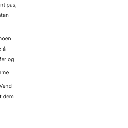
ntipas,
atan
 noen
k å
ffer og
amme
Vend
ot dem