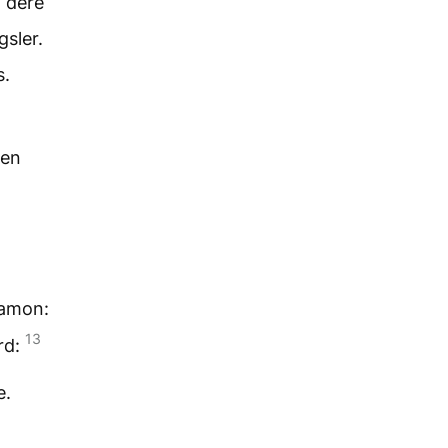
t dere
gsler.
s.
den
gamon:
13
rd:
e.