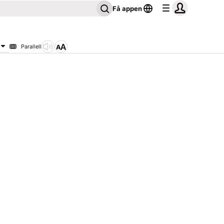
Få appen
Parallell