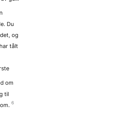
in
de. Du
 det, og
har tålt
rste
end om
 til
6
r om.