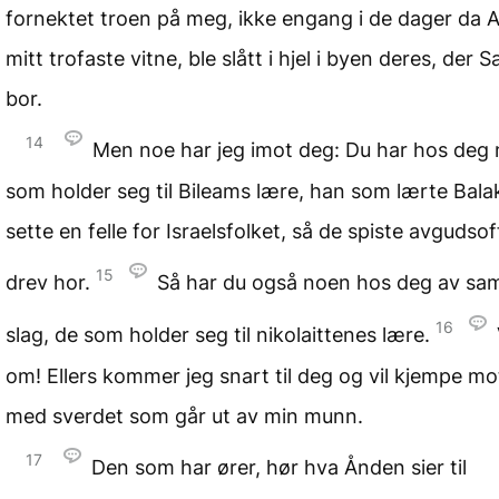
fornektet troen på meg, ikke engang i de dager da A
mitt trofaste vitne, ble slått i hjel i byen deres, der S
bor.
14
Men noe har jeg imot deg: Du har hos deg
som holder seg til Bileams lære, han som lærte Bala
sette en felle for Israelsfolket, så de spiste avgudso
15
drev hor.
Så har du også noen hos deg av s
16
slag, de som holder seg til nikolaittenes lære.
om! Ellers kommer jeg snart til deg og vil kjempe m
med sverdet som går ut av min munn.
17
Den som har ører, hør hva Ånden sier til