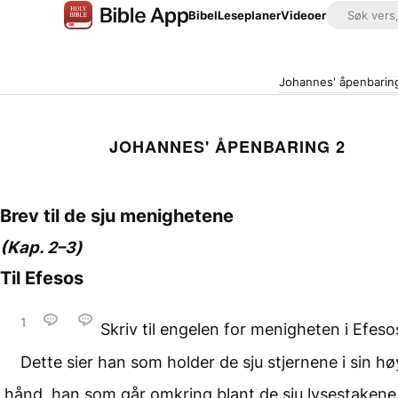
Bibel
Leseplaner
Videoer
Johannes' åpenbarin
JOHANNES' ÅPENBARING 2
Brev til de sju menighetene
(Kap.
)
2–3
Til Efesos
1
Skriv til engelen for menigheten i Efeso
Dette sier han som holder de sju stjernene i sin hø
hånd, han som går omkring blant de sju lysestakene 