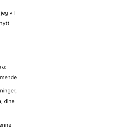
jeg vil
 nytt
ra:
ammende
ninger,
a, dine
denne