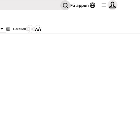
Få appen
Parallell