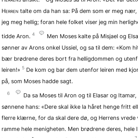
Herren
talte om da han sa: På dem som er meg nær, 
jeg meg hellig; foran hele folket viser jeg min herlig
4
tidde Aron.
Men Moses kalte på Misjael og Elsa
sønner av Arons onkel Ussiel, og sa til dem: «Kom hi
bær brødrene deres bort fra helligdommen og utenf
5
leiren!»
De kom og bar dem utenfor leiren med kjo
på, som Moses hadde sagt.
6
Da sa Moses til Aron og til Elasar og Itamar,
sønnene hans: «Dere skal ikke la håret henge fritt el
flerre klærne, for da skal dere dø, og Herrens vrede v
ramme hele menigheten. Men brødrene deres, hele I
7