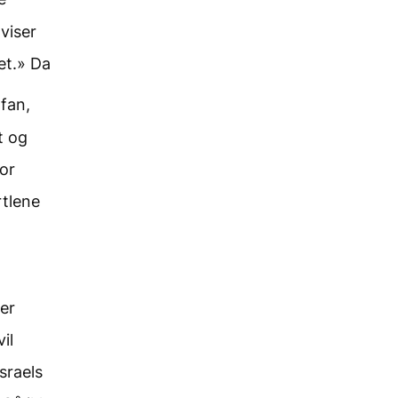
viser
het.» Da
fan,
t og
or
rtlene
ler
il
sraels