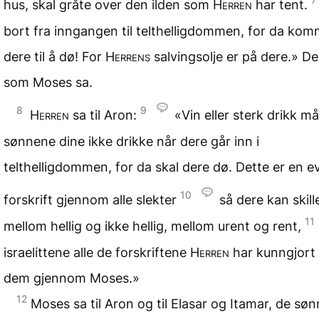
hus, skal gråte over den ilden som
Herren
har tent.
bort fra inngangen til telthelligdommen, for da kom
dere til å dø! For
Herrens
salvingsolje er på dere.» De
som Moses sa.
8
9
Herren
sa til Aron:
«Vin eller sterk drikk m
sønnene dine ikke drikke når dere går inn i
telthelligdommen, for da skal dere dø. Dette er en e
10
forskrift gjennom alle slekter
så dere kan skill
11
mellom hellig og ikke hellig, mellom urent og rent,
israelittene alle de forskriftene
Herren
har kunngjort 
dem gjennom Moses.»
12
Moses sa til Aron og til Elasar og Itamar, de sø