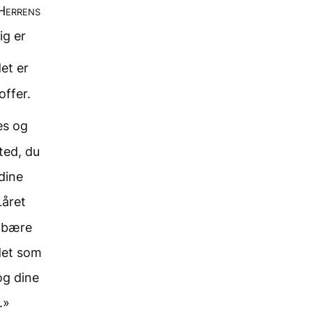
Herrens
ig er
det er
ffer.
es og
sted, du
dine
Låret
e bære
det som
og dine
.»