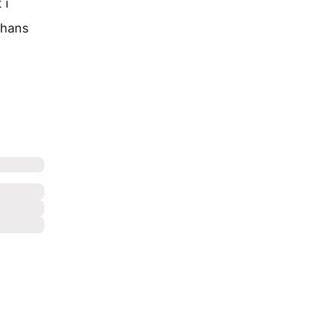
 i
 hans