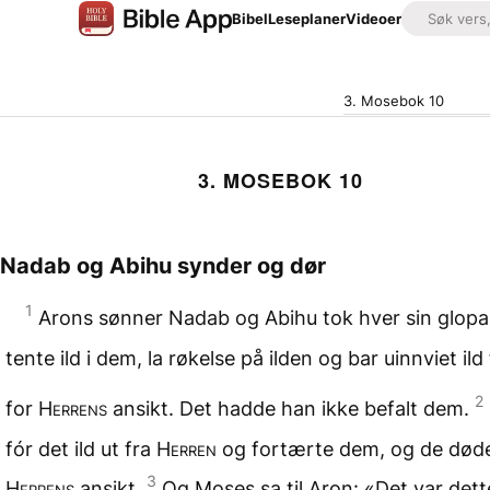
Bibel
Leseplaner
Videoer
3. Mosebok 10
3. MOSEBOK 10
Nadab og Abihu synder og dør
1
Arons sønner Nadab og Abihu tok hver sin glop
tente ild i dem, la røkelse på ilden og bar uinnviet ild
2
for
Herrens
ansikt. Det hadde han ikke befalt dem.
fór det ild ut fra
Herren
og fortærte dem, og de død
3
Herrens
ansikt.
Og Moses sa til Aron: «Det var dett