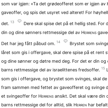
som var igjen: «Ta det grødeofferet som er igjen av
gaveoffer, og spis det usyret ved alteret! For høyhell
13
det.
Dere skal spise det på et hellig sted. For 
din og dine sønners rettmessige del av
Herrens
gaveo
14
Det har jeg fått påbud om.
Brystet som sving
låret som gis i offergave, skal dere spise på et rent 
og dine sønner og døtre med deg. For det er din og 
15
barns rettmessige del av israelittenes fredsoffer.
som gis i offergave, og brystet som svinges, skal d
fram sammen med fettet av gaveofferet og svinge 
et svingeoffer for
Herrens
ansikt. Det skal være din 
barns rettmessige del for alltid, slik
Herren
har befalt