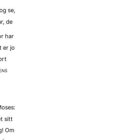
og se,
r, de
r har
 er jo
ort
ens
Moses:
 sitt
g! Om