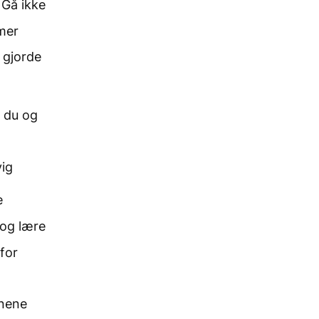
Gå ikke
mer
 gjorde
å du og
vig
e
og lære
for
nnene