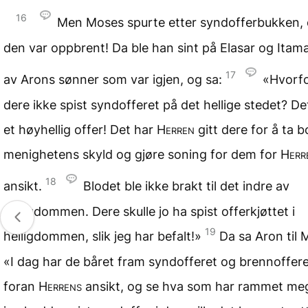
16
Men Moses spurte etter syndofferbukken, 
den var oppbrent! Da ble han sint på Elasar og Itama
17
av Arons sønner som var igjen, og sa:
«Hvorfo
dere ikke spist syndofferet på det hellige stedet? Det
et høyhellig offer! Det har
Herren
gitt dere for å ta b
menighetens skyld og gjøre soning for dem for
Herr
18
ansikt.
Blodet ble ikke brakt til det indre av
helligdommen. Dere skulle jo ha spist offerkjøttet i
19
helligdommen, slik jeg har befalt!»
Da sa Aron til 
«I dag har de båret fram syndofferet og brennofferet
foran
Herrens
ansikt, og se hva som har rammet me