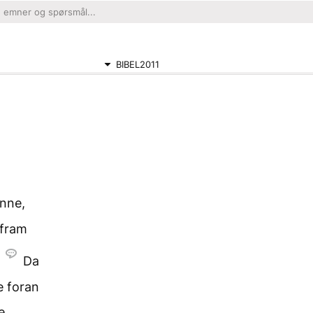
BIBEL2011
anne,
 fram
Da
e foran
e