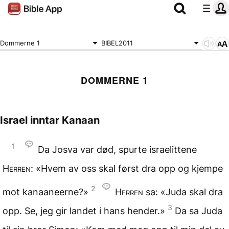
Dommerne 1
BIBEL2011
DOMMERNE 1
Israel inntar Kanaan
1
Da Josva var død, spurte israelittene
Herren
: «Hvem av oss skal først dra opp og kjempe
2
mot kanaaneerne?»
Herren
sa: «Juda skal dra
3
opp. Se, jeg gir landet i hans hender.»
Da sa Juda