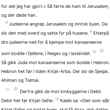
for det jeg har gjort.» Så førte de ham til Jerusalem,
og der døde han.
8
Judeerne angrep Jerusalem og inntok byen. De
9
slo den med sverd og satte fyr på husene.
Etterpå
dro judeerne ned for å kjempe mot kanaaneerne
10
som bodde i fjellene, i Negev og i lavlandet.
Så gikk Juda mot kanaaneerne som bodde i Hebron.
Hebron het før i tiden Kirjat-Arba. Der slo de Sjesjai,
Ahiman og Talmai.
11
Derfra gikk de mot innbyggerne i Debir.
12
Debir het før Kirjat-Sefer.
Kaleb sa: «Den som slår
Kirjat-Sefer og inntar byen, skal få Aksa, min datter,