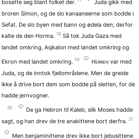
bosatte seg blant folket der.
Juda gikk med
broren Simon, og de slo kanaaneerne som bodde i
Sefat. De slo byen med bann og ødela den; derfor
18
kalte de den Horma.
Så tok Juda Gaza med
landet omkring, Asjkalon med landet omkring og
19
Ekron med landet omkring.
Herren
var med
Juda, og de inntok fjellområdene. Men de greide
ikke å drive bort dem som bodde på sletten, for de
hadde jernvogner.
20
De ga Hebron til Kaleb, slik Moses hadde
21
sagt, og han drev de tre anakittene bort derfra.
Men benjaminittene drev ikke bort jebusittene