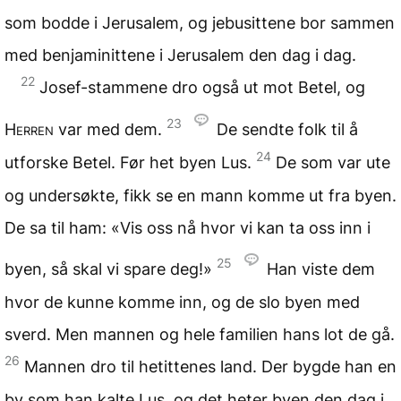
som bodde i Jerusalem, og jebusittene bor sammen
med benjaminittene i Jerusalem den dag i dag.
22
Josef-stammene dro også ut mot Betel, og
23
Herren
var med dem.
De sendte folk til å
24
utforske Betel. Før het byen Lus.
De som var ute
og undersøkte, fikk se en mann komme ut fra byen.
De sa til ham: «Vis oss nå hvor vi kan ta oss inn i
25
byen, så skal vi spare deg!»
Han viste dem
hvor de kunne komme inn, og de slo byen med
sverd. Men mannen og hele familien hans lot de gå.
26
Mannen dro til hetittenes land. Der bygde han en
by som han kalte Lus, og det heter byen den dag i