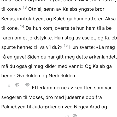
13
til kone.»
Otniel, sønn av Kalebs yngste bror
Kenas, inntok byen, og Kaleb ga ham datteren Aksa
14
til kone.
Da hun kom, overtalte hun ham til å be
faren om et jordstykke. Hun steg av eselet, og Kaleb
15
spurte henne: «Hva vil du?»
Hun svarte: «La meg
få en gave! Siden du har gitt meg dette ørkenlandet,
må du også gi meg kilder med vann!» Og Kaleb ga
henne Øvrekilden og Nedrekilden.
16
Etterkommerne av kenitten som var
svogeren til Moses, dro med judeerne opp fra
Palmebyen til Juda-ørkenen ved Negev Arad og
17