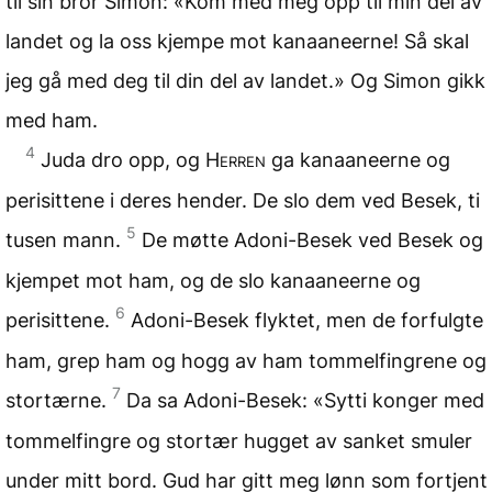
til sin bror Simon: «Kom med meg opp til min del av
landet og la oss kjempe mot kanaaneerne! Så skal
jeg gå med deg til din del av landet.» Og Simon gikk
med ham.
4
Juda dro opp, og
Herren
ga kanaaneerne og
perisittene i deres hender. De slo dem ved Besek, ti
5
tusen mann.
De møtte Adoni-Besek ved Besek og
kjempet mot ham, og de slo kanaaneerne og
6
perisittene.
Adoni-Besek flyktet, men de forfulgte
ham, grep ham og hogg av ham tommelfingrene og
7
stortærne.
Da sa Adoni-Besek: «Sytti konger med
tommelfingre og stortær hugget av sanket smuler
under mitt bord. Gud har gitt meg lønn som fortjent