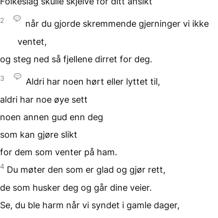
Folkeslag skulle skjelve
for ditt ansikt
2
når du gjorde skremmende gjerninger
vi ikke
ventet,
og steg ned så fjellene dirret
for deg.
3
Aldri har noen hørt
eller lyttet til,
aldri har noe øye sett
noen annen gud
enn deg
som kan gjøre slikt
for dem som venter
på ham.
4
Du møter den som
er glad og gjør rett,
de som husker deg
og går dine veier.
Se, du ble harm når vi syndet
i gamle dager,