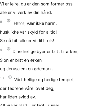
Vi er leire, du er den som
former oss,
alle er vi verk
av din hånd.
8
Herre
, vær ikke harm,
husk ikke vår skyld
for alltid!
Se nå hit,
alle er vi ditt folk!
9
Dine hellige byer
er blitt til ørken,
Sion er blitt
en ørken
og Jerusalem
en ødemark.
10
Vårt hellige og herlige
tempel,
der fedrene våre lovet deg,
har ilden svidd av.
Alt vi var glad i,
er lagt i ruiner.