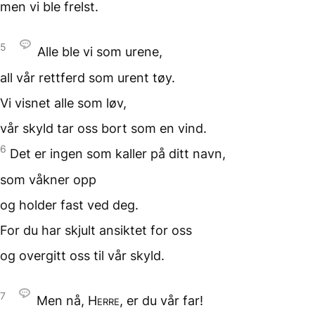
men vi ble frelst.
5
Alle ble vi som urene,
all vår rettferd
som urent tøy.
Vi visnet alle som løv,
vår skyld tar oss bort
som en vind.
6
Det er ingen som kaller på
ditt navn,
som våkner opp
og holder fast ved deg.
For du har skjult ansiktet
for oss
og overgitt oss
til vår skyld.
7
Men nå,
Herre
,
er du vår far!