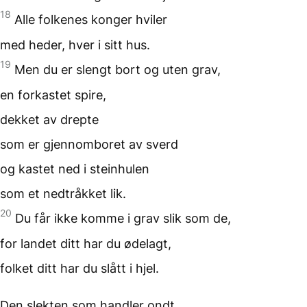
18
Alle folkenes konger
hviler
med heder,
hver i sitt hus.
19
Men du er slengt bort
og uten grav,
en forkastet spire,
dekket av drepte
som er gjennomboret
av sverd
og kastet ned
i steinhulen
som et nedtråkket lik.
20
Du får ikke komme i grav
slik som de,
for landet ditt
har du ødelagt,
folket ditt har du
slått i hjel.
Den slekten
som handler ondt,