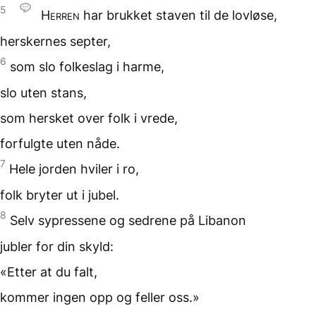
5
Herren
har brukket
staven til de lovløse,
herskernes septer,
6
som slo folkeslag
i harme,
slo uten stans,
som hersket over folk
i vrede,
forfulgte uten nåde.
7
Hele jorden hviler
i ro,
folk bryter ut i jubel.
8
Selv sypressene
og sedrene på Libanon
jubler for din skyld:
«Etter at du falt,
kommer ingen opp
og feller oss.»