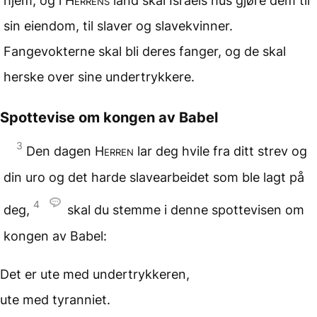
hjem, og i
Herrens
land skal Israels hus gjøre dem til
sin eiendom, til slaver og slavekvinner.
Fangevokterne skal bli deres fanger, og de skal
herske over sine undertrykkere.
Spottevise om kongen av Babel
3
Den dagen
Herren
lar deg hvile fra ditt strev og
din uro og det harde slavearbeidet som ble lagt på
4
deg,
skal du stemme i denne spottevisen om
kongen av Babel:
Det er ute
med undertrykkeren,
ute med tyranniet.