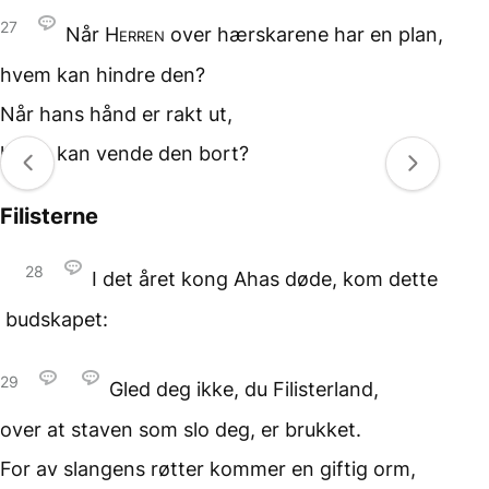
27
Når
Herren
over hærskarene
har en plan,
hvem kan hindre den?
Når hans hånd
er rakt ut,
hvem kan vende den
bort?
Filisterne
28
I det året kong Ahas døde, kom dette
budskapet:
29
Gled deg ikke,
du Filisterland,
over at staven som slo deg,
er brukket.
For av slangens røtter
kommer en giftig orm,