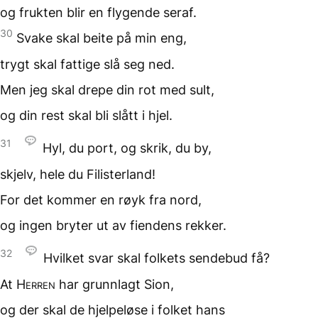
og frukten
blir en flygende seraf.
30
Svake skal beite
på min eng,
trygt skal fattige
slå seg ned.
Men jeg skal drepe din rot
med sult,
og din rest
skal bli slått i hjel.
31
Hyl, du port,
og skrik, du by,
skjelv, hele du
Filisterland!
For det kommer en røyk
fra nord,
og ingen bryter ut
av fiendens rekker.
32
Hvilket svar
skal folkets sendebud få?
At
Herren
har grunnlagt
Sion,
og der skal de hjelpeløse
i folket hans