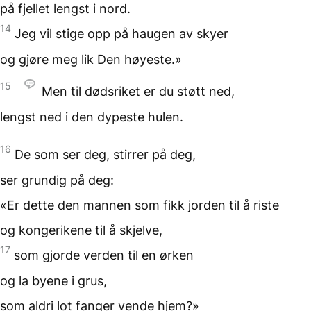
på fjellet lengst i nord.
14
Jeg vil stige opp
på haugen av skyer
og gjøre meg lik
Den høyeste.»
15
Men til dødsriket
er du støtt ned,
lengst ned i
den dypeste hulen.
16
De som ser deg,
stirrer på deg,
ser grundig på deg:
«Er dette den mannen
som fikk jorden til å riste
og kongerikene til å skjelve,
17
som gjorde verden
til en ørken
og la byene i grus,
som aldri lot fanger
vende hjem?»