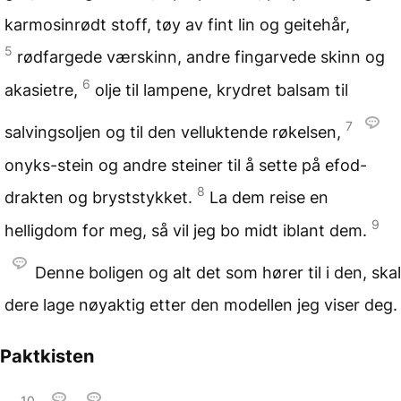
karmosinrødt stoff, tøy av fint lin og geitehår,
5
rødfargede værskinn, andre fingarvede skinn og
6
akasietre,
olje til lampene, krydret balsam til
7
salvingsoljen og til den velluktende røkelsen,
onyks-stein og andre steiner til å sette på efod-
8
drakten og bryststykket.
La dem reise en
9
helligdom for meg, så vil jeg bo midt iblant dem.
Denne boligen og alt det som hører til i den, skal
dere lage nøyaktig etter den modellen jeg viser deg.
Paktkisten
10