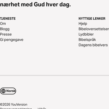
nærhet med Gud hver dag.
TJENESTE
NYTTIGE LENKER
Om
Hjelp
Blogg
Bibeloversettelser
Presse
Lydbibler
Gi pengegave
Bibelspråk
Dagens bibelvers
Norsk
©
2026
YouVersion
Personvernerklæring
Vilkår