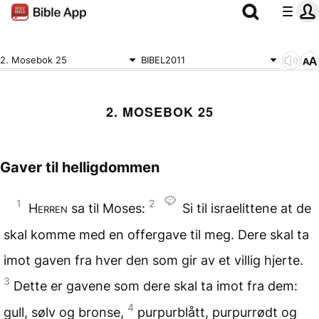
2. Mosebok 25
BIBEL2011
2. MOSEBOK 25
Gaver til helligdommen
1
2
Herren
sa til Moses:
Si til israelittene at de
skal komme med en offergave til meg. Dere skal ta
imot gaven fra hver den som gir av et villig hjerte.
3
Dette er gavene som dere skal ta imot fra dem:
4
gull, sølv og bronse,
purpurblått, purpurrødt og