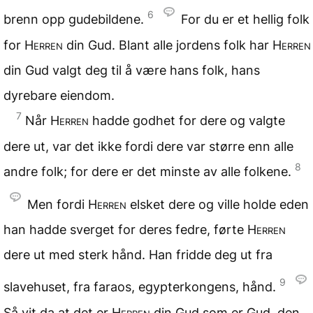
6
brenn opp gudebildene.
For du er et hellig folk
for
Herren
din Gud. Blant alle jordens folk har
Herren
din Gud valgt deg til å være hans folk, hans
dyrebare eiendom.
7
Når
Herren
hadde godhet for dere og valgte
dere ut, var det ikke fordi dere var større enn alle
8
andre folk; for dere er det minste av alle folkene.
Men fordi
Herren
elsket dere og ville holde eden
han hadde sverget for deres fedre, førte
Herren
dere ut med sterk hånd. Han fridde deg ut fra
9
slavehuset, fra faraos, egypterkongens, hånd.
Så vit da at det er
Herren
din Gud som er Gud, den