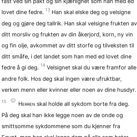
fast ved sin pakt og sin kjærlighet som han med ed
13
lovet dine fedre.
Han skal elske deg og velsigne
deg og gjøre deg tallrik. Han skal velsigne frukten av
ditt morsliv og frukten av din åkerjord, korn, ny vin
og fin olje, avkommet av ditt storfe og tilveksten til
ditt småfe, i det landet som han med ed lovet dine
14
fedre å gi deg.
Velsignet skal du være framfor alle
andre folk. Hos deg skal ingen være ufruktbar,
verken menn eller kvinner eller noen av dine husdyr.
15
Herren
skal holde all sykdom borte fra deg.
På deg skal han ikke legge noen av de onde og
smittsomme sykdommene som du kjenner fra