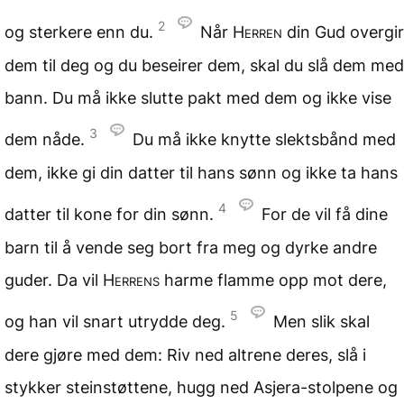
2
og sterkere enn du.
Når
Herren
din Gud overgir
dem til deg og du beseirer dem, skal du slå dem med
bann. Du må ikke slutte pakt med dem og ikke vise
3
dem nåde.
Du må ikke knytte slektsbånd med
dem, ikke gi din datter til hans sønn og ikke ta hans
4
datter til kone for din sønn.
For de vil få dine
barn til å vende seg bort fra meg og dyrke andre
guder. Da vil
Herrens
harme flamme opp mot dere,
5
og han vil snart utrydde deg.
Men slik skal
dere gjøre med dem: Riv ned altrene deres, slå i
stykker steinstøttene, hugg ned Asjera-stolpene og