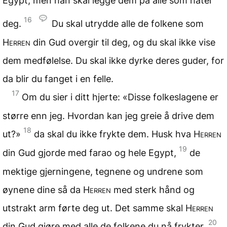
Egypt, men han skal legge dem på alle som hater
16
deg.
Du skal utrydde alle de folkene som
Herren
din Gud overgir til deg, og du skal ikke vise
dem medfølelse. Du skal ikke dyrke deres guder, for
da blir du fanget i en felle.
17
Om du sier i ditt hjerte: «Disse folkeslagene er
større enn jeg. Hvordan kan jeg greie å drive dem
18
ut?»
da skal du ikke frykte dem. Husk hva
Herren
19
din Gud gjorde med farao og hele Egypt,
de
mektige gjerningene, tegnene og undrene som
øynene dine så da
Herren
med sterk hånd og
utstrakt arm førte deg ut. Det samme skal
Herren
20
din Gud gjøre med alle de folkene du nå frykter.