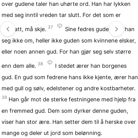
over gudene taler han uhørte ord. Han har lykken
med seg inntil vreden tar slutt. For det som er
37
fastsatt, må skje.
Sine fedres guder bryr han
seg ikke om, heller ikke guden som kvinnene elsker,
eller noen annen gud. For han gjør seg selv større
38
enn dem alle.
I stedet ærer han borgenes
gud. En gud som fedrene hans ikke kjente, ærer han
med gull og sølv, edelstener og andre kostbarheter.
39
Han går mot de sterke festningene med hjelp fra
en fremmed gud. Dem som dyrker denne guden,
viser han stor ære. Han setter dem til å herske over
mange og deler ut jord som belønning.