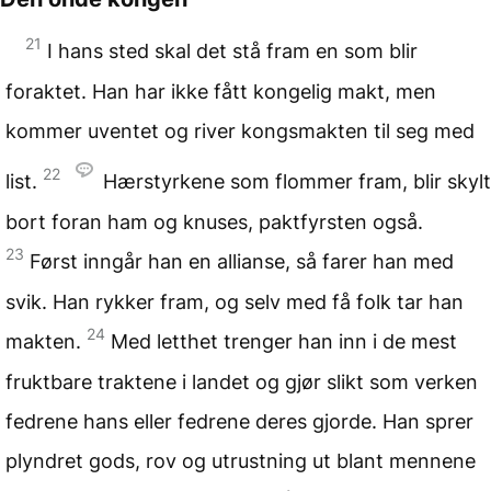
21
I hans sted skal det stå fram en som blir
foraktet. Han har ikke fått kongelig makt, men
kommer uventet og river kongsmakten til seg med
22
list.
Hærstyrkene som flommer fram, blir skylt
bort foran ham og knuses, paktfyrsten også.
23
Først inngår han en allianse, så farer han med
svik. Han rykker fram, og selv med få folk tar han
24
makten.
Med letthet trenger han inn i de mest
fruktbare traktene i landet og gjør slikt som verken
fedrene hans eller fedrene deres gjorde. Han sprer
plyndret gods, rov og utrustning ut blant mennene