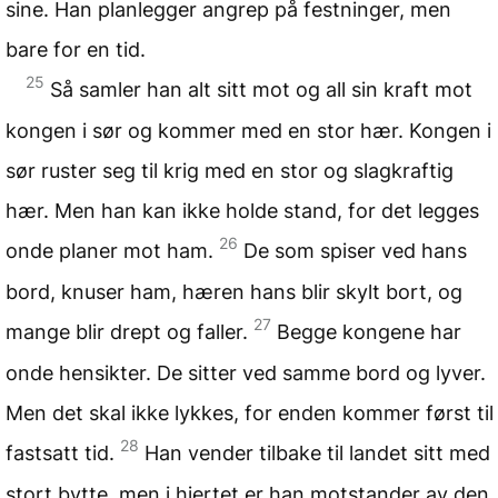
sine. Han planlegger angrep på festninger, men
bare for en tid.
25
Så samler han alt sitt mot og all sin kraft mot
kongen i sør og kommer med en stor hær. Kongen i
sør ruster seg til krig med en stor og slagkraftig
hær. Men han kan ikke holde stand, for det legges
26
onde planer mot ham.
De som spiser ved hans
bord, knuser ham, hæren hans blir skylt bort, og
27
mange blir drept og faller.
Begge kongene har
onde hensikter. De sitter ved samme bord og lyver.
Men det skal ikke lykkes, for enden kommer først til
28
fastsatt tid.
Han vender tilbake til landet sitt med
stort bytte, men i hjertet er han motstander av den