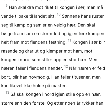
9
Han skal dra mot riket til kongen i sør, men må
10
vende tilbake til landet sitt.
Sønnene hans ruster
seg til kamp og samler en veldig hær. Den skal
bølge fram som en stormflod og igjen føre kampen
11
helt fram mot fiendens festning.
Kongen i sør blir
rasende og drar ut og kjemper mot ham, mot
kongen i nord, som stiller opp en stor hær. Men
12
hæren faller i fiendens hender.
Når hæren er feid
bort, blir han hovmodig. Han feller titusener, men
kan likevel ikke holde på makten.
13
Så skal kongen i nord igjen stille opp en hær,
større enn den første. Og etter noen år rykker han