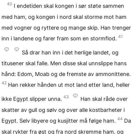
40
I endetiden skal kongen i sør støte sammen
med ham, og kongen i nord skal storme mot ham
med vogner og ryttere og mange skip. Han trenger
41
inn i landene og farer fram som en stormflod.
Så drar han inn i det herlige landet, og
titusener skal falle. Men disse skal unnslippe hans
hånd: Edom, Moab og de fremste av ammonittene.
42
Han rekker hånden ut mot land etter land, heller
43
ikke Egypt slipper unna.
Han skal råde over
skatter av gull og sølv og over alle kostbarheter i
44
Egypt. Selv libyere og kusjitter må følge ham.
Da
skal rykter fra øst og fra nord skremme ham, og