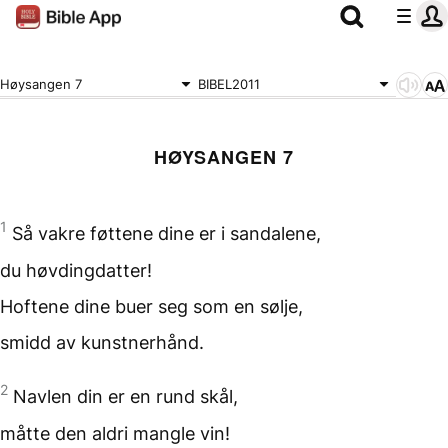
Høysangen 7
BIBEL2011
HØYSANGEN 7
1
Så vakre føttene dine er
i sandalene,
du høvdingdatter!
Hoftene dine buer seg
som en sølje,
smidd av kunstnerhånd.
2
Navlen din
er en rund skål,
måtte den aldri mangle vin!