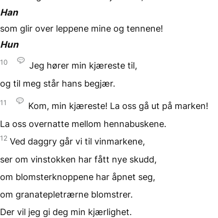
Han
som glir over leppene mine
og tennene!
Hun
10
Jeg hører min kjæreste til,
og til meg står hans begjær.
11
Kom, min kjæreste!
La oss gå ut på marken!
La oss overnatte
mellom hennabuskene.
12
Ved daggry
går vi til vinmarkene,
ser om vinstokken
har fått nye skudd,
om blomsterknoppene
har åpnet seg,
om granatepletrærne blomstrer.
Der vil jeg gi deg min kjærlighet.