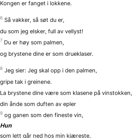
Kongen er fanget
i lokkene.
6
Så vakker,
så søt du er,
du som jeg elsker,
full av vellyst!
7
Du er høy som palmen,
og brystene dine
er som drueklaser.
8
Jeg sier:
Jeg skal opp i den palmen,
gripe tak i greinene.
La brystene dine
være som klasene på vinstokken,
din ånde som duften av epler
9
og ganen som den fineste vin,
Hun
som lett går ned
hos min kjæreste,