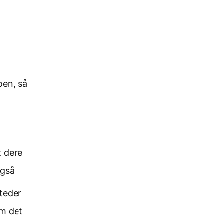
oen, så
t dere
også
steder
om det