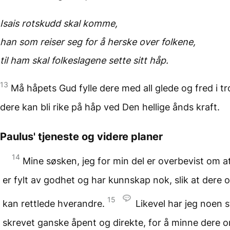
Isais rotskudd skal komme,
han som reiser seg
for å herske over folkene,
til ham skal folkeslagene
sette sitt håp.
13
Må håpets Gud fylle dere med all glede og fred i tr
dere kan bli rike på håp ved Den hellige ånds kraft.
Paulus' tjeneste
og videre planer
14
Mine søsken, jeg for min del er overbevist om a
er fylt av godhet og har kunnskap nok, slik at dere 
15
kan rettlede hverandre.
Likevel har jeg noen 
skrevet ganske åpent og direkte, for å minne dere 