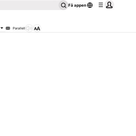
Få appen
Parallell