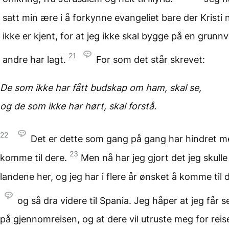
satt min ære i å forkynne evangeliet bare der Kristi
ikke er kjent, for at jeg ikke skal bygge på en grunn
21
andre har lagt.
For som det står skrevet:
De som ikke har fått
budskap om ham,
skal se,
og de som ikke har hørt,
skal forstå.
22
Det er dette som gang på gang har hindret me
23
komme til dere.
Men nå har jeg gjort det jeg skulle 
landene her, og jeg har i flere år ønsket å komme til
og så dra videre til Spania. Jeg håper at jeg får s
på gjennomreisen, og at dere vil utruste meg for reise