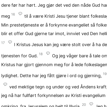
dere før har hørt. Jeg gjør det ved den nåde Gud har
16
meg
til å være Kristi Jesu tjener blant folkesl
Min prestetjeneste er å forkynne evangeliet så folk
blir et offer Gud gjerne tar imot, innviet ved Den hell
17
I Kristus Jesus kan jeg være stolt over å ha d
18
tjenesten for Gud.
Og jeg våger bare å tale o
Kristus har gjort gjennom meg for å lede folkeslagene
19
lydighet. Dette har jeg fått gjøre i ord og gjerning,
ved mektige tegn og under og ved Åndens kraft, 
jeg nå har fullført forkynnelsen av Kristi evangelium 
20
omkring, fra Jerusalem og helt til Illyria.
Jeg ha