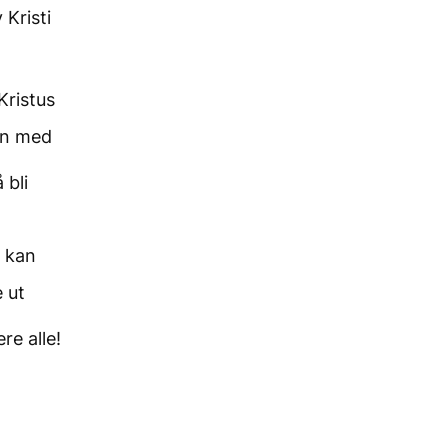
Kristi
Kristus
en med
 bli
 kan
 ut
e alle!