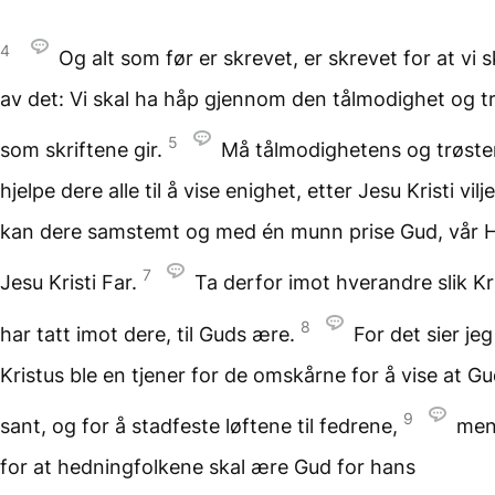
4
Og alt som før er skrevet, er skrevet for at vi s
av det: Vi skal ha håp gjennom den tålmodighet og t
5
som skriftene gir.
Må tålmodighetens og trøst
hjelpe dere alle til å vise enighet, etter Jesu Kristi vilj
kan dere samstemt og med én munn prise Gud, vår 
7
Jesu Kristi Far.
Ta derfor imot hverandre slik Kr
8
har tatt imot dere, til Guds ære.
For det sier jeg
Kristus ble en tjener for de omskårne for å vise at Gu
9
sant, og for å stadfeste løftene til fedrene,
men
for at hedningfolkene skal ære Gud for hans