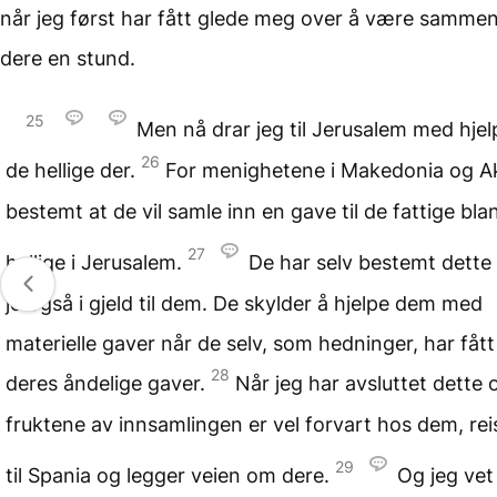
når jeg først har fått glede meg over å være samme
dere en stund.
25
Men nå drar jeg til Jerusalem med hjelp
26
de hellige der.
For menighetene i Makedonia og Ak
bestemt at de vil samle inn en gave til de fattige bla
27
hellige i Jerusalem.
De har selv bestemt dette 
jo også i gjeld til dem. De skylder å hjelpe dem med
materielle gaver når de selv, som hedninger, har fått 
28
deres åndelige gaver.
Når jeg har avsluttet dette 
fruktene av innsamlingen er vel forvart hos dem, rei
29
til Spania og legger veien om dere.
Og jeg vet