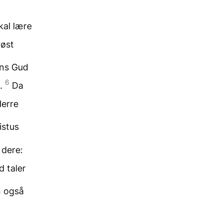
kal lære
røst
ens Gud
6
e.
Da
Herre
istus
 dere:
d taler
 også