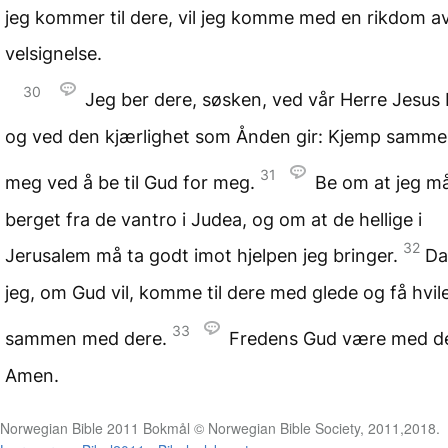
jeg kommer til dere, vil jeg komme med en rikdom av 
velsignelse.
30
Jeg ber dere, søsken, ved vår Herre Jesus 
og ved den kjærlighet som Ånden gir: Kjemp samm
31
meg ved å be til Gud for meg.
Be om at jeg må
berget fra de vantro i Judea, og om at de hellige i
32
Jerusalem må ta godt imot hjelpen jeg bringer.
Da
jeg, om Gud vil, komme til dere med glede og få hvile
33
sammen med dere.
Fredens Gud være med der
Amen.
Norwegian Bible 2011 Bokmål © Norwegian Bible Society, 2011,2018.