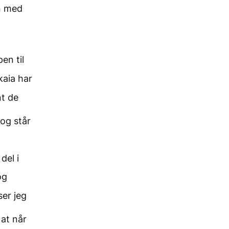
n med
en til
aia har
nt de
og står
del i
og
ser jeg
 at når