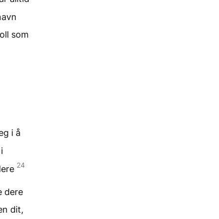
 navn
voll som
g i å
i
24
 dere
e dere
n dit,