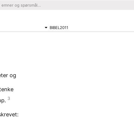
BIBEL2011
eter og
 tenke
3
pp.
skrevet: