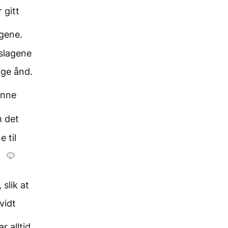
 gitt
agene.
eslagene
ige ånd.
enne
m det
 til
slik at
vidt
r alltid