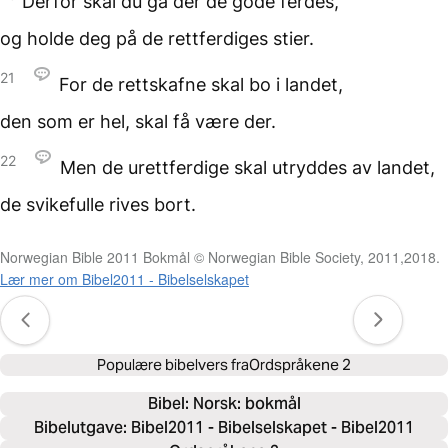
Derfor skal du gå
der de gode ferdes,
og holde deg
på de rettferdiges stier.
21
For de rettskafne
skal bo i landet,
den som er hel,
skal få være der.
22
Men de urettferdige
skal utryddes av landet,
de svikefulle rives bort.
Norwegian Bible 2011 Bokmål © Norwegian Bible Society, 2011,2018.
Lær mer om Bibel2011 - Bibelselskapet
Populære bibelvers fra
Ordspråkene 2
Bibel: 
Norsk: bokmål
Bibelutgave: Bibel2011 - Bibelselskapet - Bibel2011