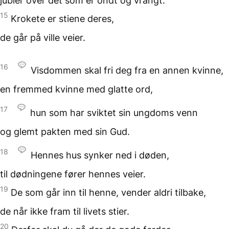
jubler over det som er ondt
og vrangt.
15
Krokete er stiene deres,
de går på ville veier.
16
Visdommen skal fri deg
fra en annen kvinne,
en fremmed kvinne
med glatte ord,
17
hun som har sviktet
sin ungdoms venn
og glemt pakten
med sin Gud.
18
Hennes hus synker ned
i døden,
til dødningene fører
hennes veier.
19
De som går inn til henne,
vender aldri tilbake,
de når ikke fram
til livets stier.
20