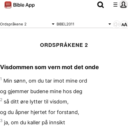
Ordspråkene 2
BIBEL2011
ORDSPRÅKENE 2
Visdommen som vern mot det onde
1
Min sønn, om du tar imot
mine ord
og gjemmer budene mine
hos deg
2
så ditt øre
lytter til visdom,
og du åpner hjertet
for forstand,
3
ja, om du kaller
på innsikt