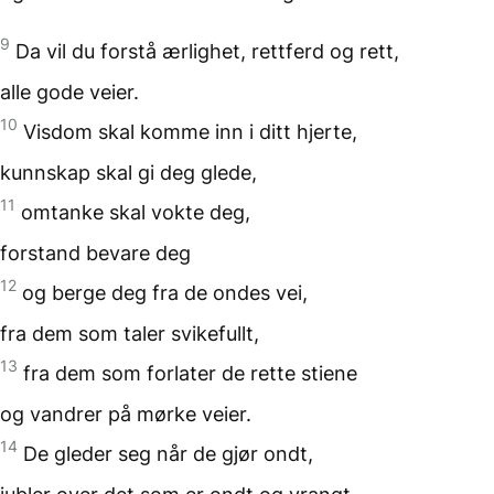
9
Da vil du forstå ærlighet,
rettferd og rett,
alle gode veier.
10
Visdom skal komme inn
i ditt hjerte,
kunnskap skal gi deg glede,
11
omtanke skal vokte deg,
forstand bevare deg
12
og berge deg
fra de ondes vei,
fra dem som taler svikefullt,
13
fra dem som forlater
de rette stiene
og vandrer på mørke veier.
14
De gleder seg
når de gjør ondt,