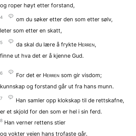
og roper høyt
etter forstand,
4
om du søker etter den
som etter sølv,
leter
som etter en skatt,
5
da skal du lære
å frykte
Herren
,
finne ut hva det er
å kjenne Gud.
6
For det er
Herren
som gir visdom;
kunnskap og forstand
går ut fra hans munn.
7
Han samler opp klokskap
til de rettskafne,
er et skjold for den
som er hel i sin ferd.
8
Han verner rettens stier
og vokter veien
hans trofaste går.