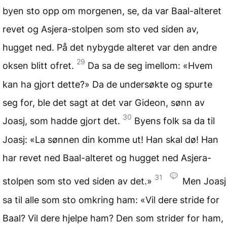
byen sto opp om morgenen, se, da var Baal-alteret
revet og Asjera-stolpen som sto ved siden av,
hugget ned. På det nybygde alteret var den andre
29
oksen blitt ofret.
Da sa de seg imellom: «Hvem
kan ha gjort dette?» Da de undersøkte og spurte
seg for, ble det sagt at det var Gideon, sønn av
30
Joasj, som hadde gjort det.
Byens folk sa da til
Joasj: «La sønnen din komme ut! Han skal dø! Han
har revet ned Baal-alteret og hugget ned Asjera-
31
stolpen som sto ved siden av det.»
Men Joasj
sa til alle som sto omkring ham: «Vil dere stride for
Baal? Vil dere hjelpe ham? Den som strider for ham,