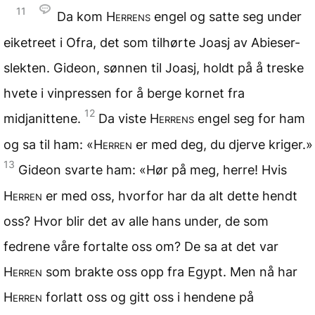
11
Da kom
Herrens
engel og satte seg under
eiketreet i Ofra, det som tilhørte Joasj av Abieser-
slekten. Gideon, sønnen til Joasj, holdt på å treske
hvete i vinpressen for å berge kornet fra
12
midjanittene.
Da viste
Herrens
engel seg for ham
og sa til ham: «
Herren
er med deg, du djerve kriger.»
13
Gideon svarte ham: «Hør på meg, herre! Hvis
Herren
er med oss, hvorfor har da alt dette hendt
oss? Hvor blir det av alle hans under, de som
fedrene våre fortalte oss om? De sa at det var
Herren
som brakte oss opp fra Egypt. Men nå har
Herren
forlatt oss og gitt oss i hendene på