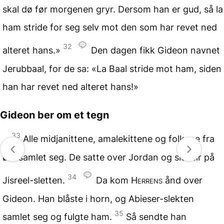
skal dø før morgenen gryr. Dersom han er gud, så la
ham stride for seg selv mot den som har revet ned
32
alteret hans.»
Den dagen fikk Gideon navnet
Jerubbaal, for de sa: «La Baal stride mot ham, siden
han har revet ned alteret hans!»
Gideon ber om et tegn
33
Alle midjanittene, amalekittene og folkene fra
øst samlet seg. De satte over Jordan og slo leir på
34
Jisreel-sletten.
Da kom
Herrens
ånd over
Gideon. Han blåste i horn, og Abieser-slekten
35
samlet seg og fulgte ham.
Så sendte han