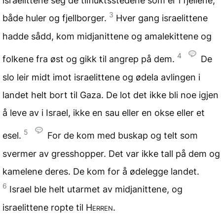
israelittene seg de tilfluktsstedene som er i fjellene,
3
både huler og fjellborger.
Hver gang israelittene
hadde sådd, kom midjanittene og amalekittene og
4
folkene fra øst og gikk til angrep på dem.
De
slo leir midt imot israelittene og ødela avlingen i
landet helt bort til Gaza. De lot det ikke bli noe igjen
å leve av i Israel, ikke en sau eller en okse eller et
5
esel.
For de kom med buskap og telt som
svermer av gresshopper. Det var ikke tall på dem og
kamelene deres. De kom for å ødelegge landet.
6
Israel ble helt utarmet av midjanittene, og
israelittene ropte til
Herren
.