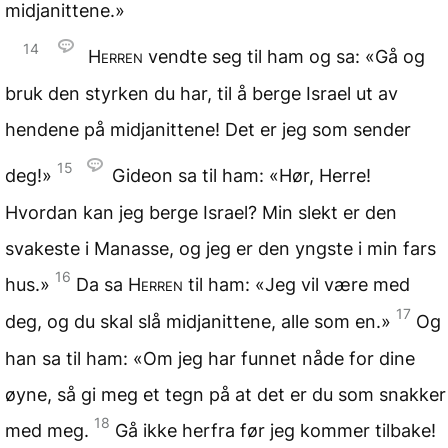
midjanittene.»
14
Herren
vendte seg til ham og sa: «Gå og
bruk den styrken du har, til å berge Israel ut av
hendene på midjanittene! Det er jeg som sender
15
deg!»
Gideon sa til ham: «Hør, Herre!
Hvordan kan jeg berge Israel? Min slekt er den
svakeste i Manasse, og jeg er den yngste i min fars
16
hus.»
Da sa
Herren
til ham: «Jeg vil være med
17
deg, og du skal slå midjanittene, alle som en.»
Og
han sa til ham: «Om jeg har funnet nåde for dine
øyne, så gi meg et tegn på at det er du som snakker
18
med meg.
Gå ikke herfra før jeg kommer tilbake!