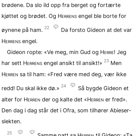
brødene. Da slo ild opp fra berget og fortærte
kjøttet og brødet. Og
Herrens
engel ble borte for
22
øynene på ham.
Da forsto Gideon at det var
Herrens
engel.
Gideon ropte: «Ve meg, min Gud og
Herre
! Jeg
23
har sett
Herrens
engel ansikt til ansikt!»
Men
Herren
sa til ham: «Fred være med deg, vær ikke
24
redd! Du skal ikke dø.»
Så bygde Gideon et
alter for
Herren
der og kalte det «
Herren
er fred».
Den dag i dag står det i Ofra, som tilhører Abieser-
slekten.
25
Samme natt sa
Herren
til Gideon: «Ta