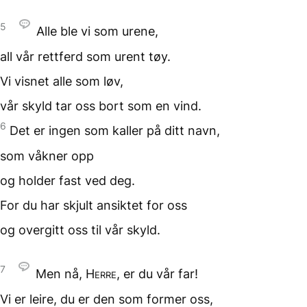
5
Alle ble vi som urene,
all vår rettferd
som urent tøy.
Vi visnet alle som løv,
vår skyld tar oss bort
som en vind.
6
Det er ingen som kaller på
ditt navn,
som våkner opp
og holder fast ved deg.
For du har skjult ansiktet
for oss
og overgitt oss
til vår skyld.
7
Men nå,
Herre
,
er du vår far!
Vi er leire, du er den som
former oss,