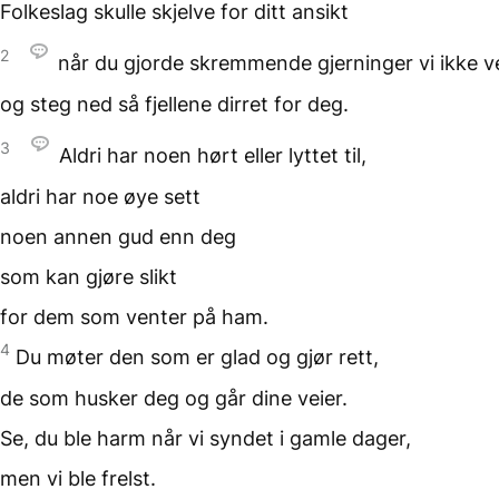
Folkeslag skulle skjelve
for ditt ansikt
2
når du gjorde skremmende gjerninger
vi ikke v
og steg ned så fjellene dirret
for deg.
3
Aldri har noen hørt
eller lyttet til,
aldri har noe øye sett
noen annen gud
enn deg
som kan gjøre slikt
for dem som venter
på ham.
4
Du møter den som
er glad og gjør rett,
de som husker deg
og går dine veier.
Se, du ble harm når vi syndet
i gamle dager,
men vi ble frelst.