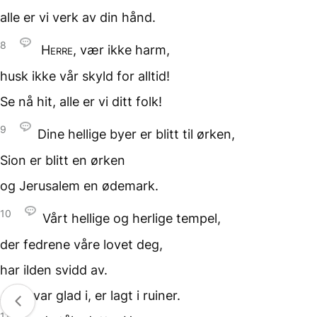
alle er vi verk
av din hånd.
8
Herre
, vær ikke harm,
husk ikke vår skyld
for alltid!
Se nå hit,
alle er vi ditt folk!
9
Dine hellige byer
er blitt til ørken,
Sion er blitt
en ørken
og Jerusalem
en ødemark.
10
Vårt hellige og herlige
tempel,
der fedrene våre lovet deg,
har ilden svidd av.
Alt vi var glad i,
er lagt i ruiner.
11