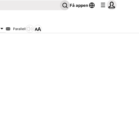
Få appen
Parallell