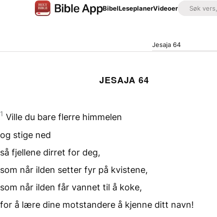
Bibel
Leseplaner
Videoer
Jesaja 64
JESAJA 64
1
Ville du bare flerre himmelen
og stige ned
så fjellene dirret for deg,
som når ilden setter fyr
på kvistene,
som når ilden får vannet
til å koke,
for å lære dine motstandere
å kjenne ditt navn!