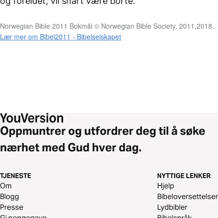
og foreldet, vil snart være borte.
Norwegian Bible 2011 Bokmål © Norwegian Bible Society, 2011,2018.
Lær mer om Bibel2011 - Bibelselskapet
Oppmuntrer og utfordrer deg til å søke
nærhet med Gud hver dag.
TJENESTE
NYTTIGE LENKER
Om
Hjelp
Blogg
Bibeloversettelser
Presse
Lydbibler
Gi pengegave
Bibelspråk