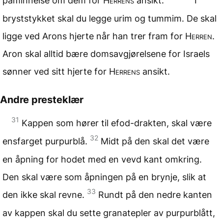
påminnelse om dem for
Herrens
ansikt.
I
bryststykket skal du legge urim og tummim. De skal
ligge ved Arons hjerte når han trer fram for
Herren
.
Aron skal alltid bære domsavgjørelsene for Israels
sønner ved sitt hjerte for
Herrens
ansikt.
Andre presteklær
31
Kappen som hører til efod-drakten, skal være
32
ensfarget purpurblå.
Midt på den skal det være
en åpning for hodet med en vevd kant omkring.
Den skal være som åpningen på en brynje, slik at
33
den ikke skal revne.
Rundt på den nedre kanten
av kappen skal du sette granatepler av purpurblått,