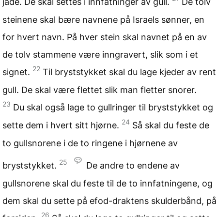
jade. De skal settes i innfatninger av gull.
De tolv
steinene skal bære navnene på Israels sønner, en
for hvert navn. På hver stein skal navnet på en av
de tolv stammene være inngravert, slik som i et
22
signet.
Til bryststykket skal du lage kjeder av rent
gull. De skal være flettet slik man fletter snorer.
23
Du skal også lage to gullringer til bryststykket og
24
sette dem i hvert sitt hjørne.
Så skal du feste de
to gullsnorene i de to ringene i hjørnene av
25
bryststykket.
De andre to endene av
gullsnorene skal du feste til de to innfatningene, og
dem skal du sette på efod-draktens skulderbånd, på
26