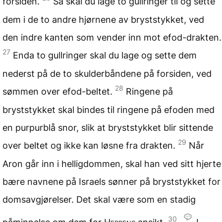
forsiden.
Så skal du lage to gullringer til og sette
dem i de to andre hjørnene av bryststykket, ved
den indre kanten som vender inn mot efod-drakten.
27
Enda to gullringer skal du lage og sette dem
nederst på de to skulderbåndene på forsiden, ved
28
sømmen over efod-beltet.
Ringene på
bryststykket skal bindes til ringene på efoden med
en purpurblå snor, slik at bryststykket blir sittende
29
over beltet og ikke kan løsne fra drakten.
Når
Aron går inn i helligdommen, skal han ved sitt hjerte
bære navnene på Israels sønner på bryststykket for
domsavgjørelser. Det skal være som en stadig
30