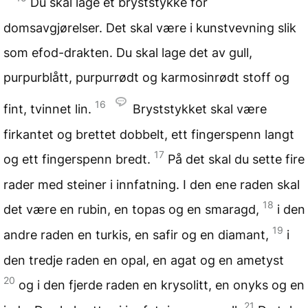
Du skal lage et bryststykke for
domsavgjørelser. Det skal være i kunstvevning slik
som efod-drakten. Du skal lage det av gull,
purpurblått, purpurrødt og karmosinrødt stoff og
16
fint, tvinnet lin.
Bryststykket skal være
firkantet og brettet dobbelt, ett fingerspenn langt
17
og ett fingerspenn bredt.
På det skal du sette fire
rader med steiner i innfatning. I den ene raden skal
18
det være en rubin, en topas og en smaragd,
i den
19
andre raden en turkis, en safir og en diamant,
i
den tredje raden en opal, en agat og en ametyst
20
og i den fjerde raden en krysolitt, en onyks og en
21