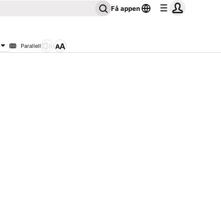
Få appen
Parallell