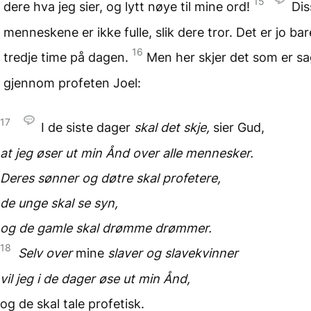
15
dere hva jeg sier, og lytt nøye til mine ord!
Dis
menneskene er ikke fulle, slik dere tror. Det er jo ba
16
tredje time på dagen.
Men her skjer det som er sa
gjennom profeten Joel:
17
I de siste dager
skal det skje,
sier Gud,
at jeg øser ut min Ånd
over alle mennesker.
Deres sønner og døtre
skal profetere,
de unge skal se syn,
og de gamle
skal drømme drømmer.
18
Selv over
mine
slaver
og slavekvinner
vil jeg i de dager øse ut
min Ånd,
og de skal tale profetisk.