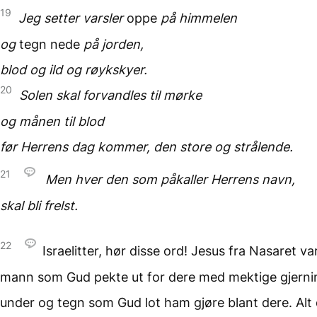
19
Jeg setter varsler
oppe
på himmelen
og
tegn nede
på jorden,
blod og ild og røykskyer.
20
Solen skal forvandles
til mørke
og månen til blod
før Herrens dag kommer,
den store og strålende.
21
Men hver den som påkaller
Herrens navn,
skal bli frelst.
22
Israelitter, hør disse ord! Jesus fra Nasaret va
mann som Gud pekte ut for dere med mektige gjerni
under og tegn som Gud lot ham gjøre blant dere. Alt 