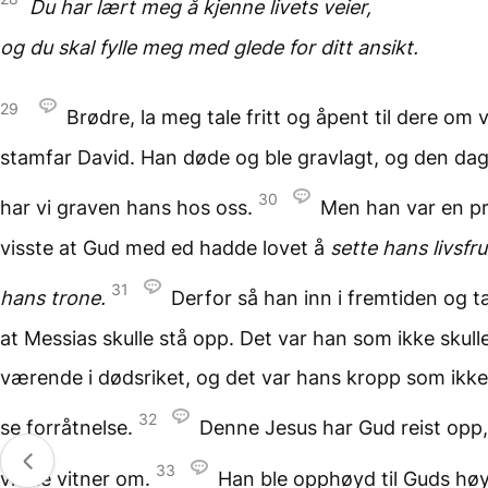
Du har lært meg å kjenne
livets veier,
og du skal fylle meg med glede
for ditt ansikt.
29
Brødre, la meg tale fritt og åpent til dere om 
stamfar David. Han døde og ble gravlagt, og den dag
30
har vi graven hans hos oss.
Men han var en pr
visste at Gud med ed hadde lovet å
sette hans livsfr
31
hans trone.
Derfor så han inn i fremtiden og t
at Messias skulle stå opp. Det var han som ikke skulle
værende i dødsriket, og det var hans kropp som ikke
32
se forråtnelse.
Denne Jesus har Gud reist opp,
33
vi alle vitner om.
Han ble opphøyd til Guds hø