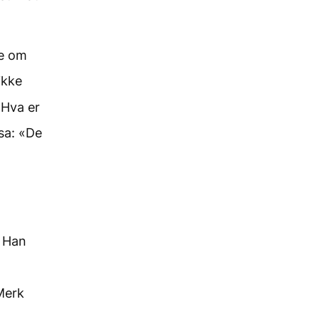
le om
ikke
«Hva er
sa: «De
. Han
Merk