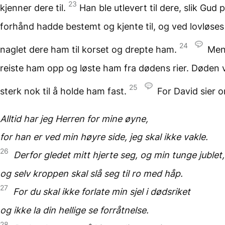
23
kjenner dere til.
Han ble utlevert til dere, slik Gud 
forhånd hadde bestemt og kjente til, og ved lovløse
24
naglet dere ham til korset og drepte ham.
Men
reiste ham opp og løste ham fra dødens rier. Døden v
25
sterk nok til å holde ham fast.
For David sier 
Alltid har jeg Herren
for mine øyne,
for han er ved min høyre side,
jeg skal ikke vakle.
26
Derfor gledet mitt hjerte seg,
og min tunge jublet,
og selv kroppen
skal slå seg til ro
med håp.
27
For du skal ikke forlate min sjel
i dødsriket
og ikke la din hellige
se forråtnelse.
28