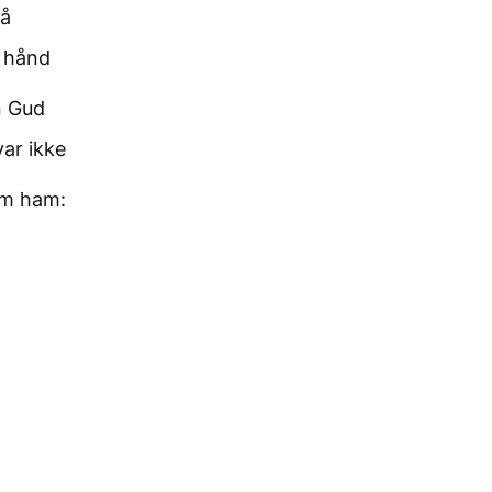
på
s hånd
 Gud
ar ikke
om ham: