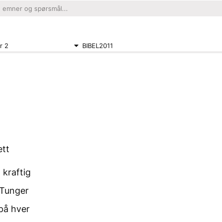
r 2
BIBEL2011
ett
 kraftig
Tunger
 på hver