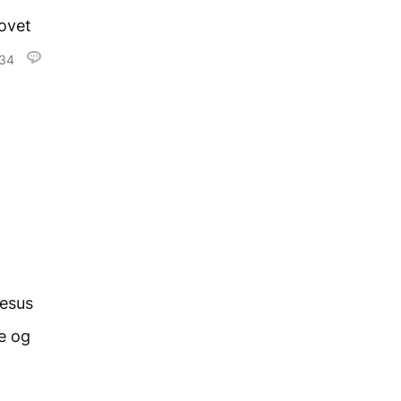
lovet
34
Jesus
e og