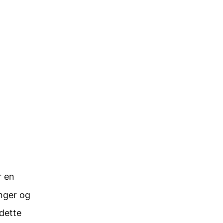
r en
nger og
dette