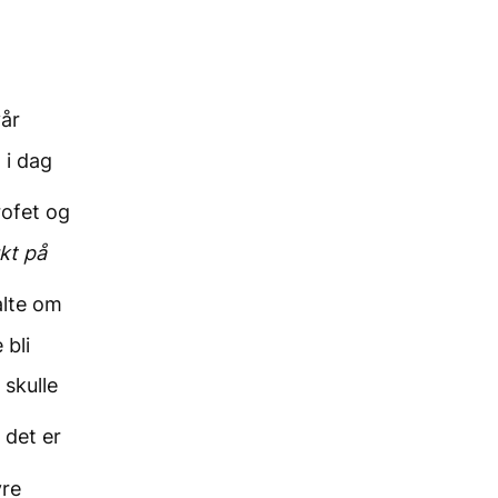
vår
 i dag
ofet og
ukt på
alte om
 bli
 skulle
 det er
yre