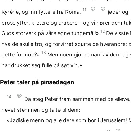
11
Kyréne, og innflyttere fra Roma,
jøder og
proselytter, kretere og arabere – og vi hører dem ta
12
Guds storverk på våre egne tungemål!»
De visste 
hva de skulle tro, og forvirret spurte de hverandre: 
13
dette for noe?»
Men noen gjorde narr av dem og 
har drukket seg fulle på søt vin.»
Peter taler på pinsedagen
14
Da steg Peter fram sammen med de elleve
hevet stemmen og talte til dem:
«Jødiske menn og alle dere som bor i Jerusalem! 