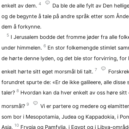
4
enkelt av dem.
Da ble de alle fylt av Den hellig
og de begynte å tale på andre språk etter som Ånd
dem å forkynne.
5
I Jerusalem bodde det fromme jøder fra alle folk
6
under himmelen.
En stor folkemengde stimlet sa
de hørte denne lyden, og det ble stor forvirring, for
7
enkelt hørte sitt eget morsmål bli talt.
Forskre
forundret spurte de: «Er de ikke galileere, alle disse
8
taler?
Hvordan kan da hver enkelt av oss høre sitt
9
morsmål?
Vi er partere og medere og elamitter
som bor i Mesopotamia, Judea og Kappadokia, i Po
10
Asia,
Frygia og Pamfylia, i Egypt og i Libya-områ