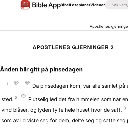
Bibel
Leseplaner
Videoer
Apostlenes gjerninge
APOSTLENES GJERNINGER 2
Ånden blir gitt på pinsedagen
1
Da pinsedagen kom, var alle samlet på 
2
sted.
Plutselig lød det fra himmelen som når en
3
vind blåser, og lyden fylte hele huset hvor de satt.
som av ild viste seg for dem, delte seg og satte seg