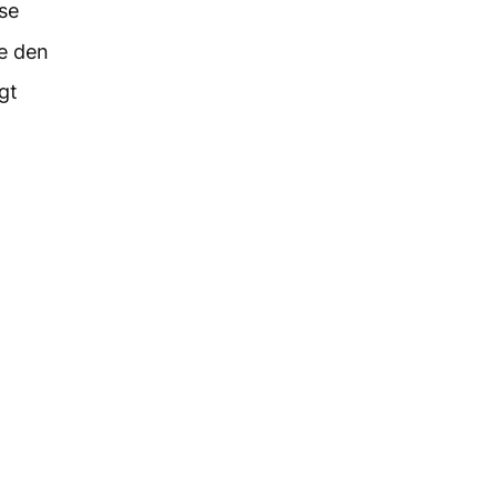
se
re den
gt