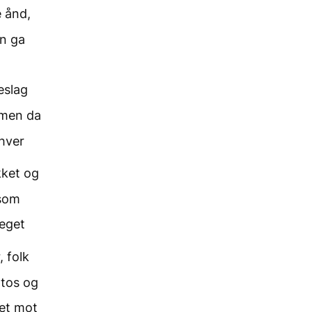
e ånd,
en ga
eslag
mmen da
 hver
kket og
 som
 eget
, folk
ntos og
det mot