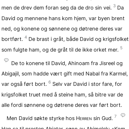
3
men de drev dem foran seg da de dro sin vei.
Da
David og mennene hans kom hjem, var byen brent
ned, og konene og sønnene og døtrene deres var
4
bortført.
De brast i gråt, både David og krigsfolket
5
som fulgte ham, og de gråt til de ikke orket mer.
De to konene til David, Ahinoam fra Jisreel og
Abigajil, som hadde vært gift med Nabal fra Karmel,
6
var også ført bort.
Selv var David i stor fare, for
krigsfolket truet med å steine ham, så bitre var de
alle fordi sønnene og døtrene deres var ført bort.
7
Men David søkte styrke hos
Herren
sin Gud.
Han sa til presten Abjatar, sønn av Ahimelek: «Kom