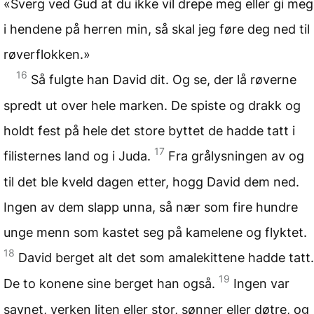
«Sverg ved Gud at du ikke vil drepe meg eller gi meg
i hendene på herren min, så skal jeg føre deg ned til
røverflokken.»
16
Så fulgte han David dit. Og se, der lå røverne
spredt ut over hele marken. De spiste og drakk og
holdt fest på hele det store byttet de hadde tatt i
17
filisternes land og i Juda.
Fra grålysningen av og
til det ble kveld dagen etter, hogg David dem ned.
Ingen av dem slapp unna, så nær som fire hundre
unge menn som kastet seg på kamelene og flyktet.
18
David berget alt det som amalekittene hadde tatt.
19
De to konene sine berget han også.
Ingen var
savnet, verken liten eller stor, sønner eller døtre, og