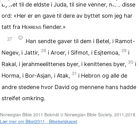
byttet til de eldste i Juda, til sine venner, med disse
ord: «Her er en gave til dere av byttet som jeg har
tatt fra
Herrens
fiender.»
27
Han sendte gaver til dem i Betel, i Ramot-
28
29
Negev, i Jattir,
i Aroer, i Sifmot, i Esjtemoa,
i
30
Rakal, i jerahmeelittenes byer, i kenittenes byer,
i
31
Horma, i Bor-Asjan, i Atak,
i Hebron og alle de
andre stedene hvor David og mennene hans hadde
streifet omkring.
Norwegian Bible 2011 Bokmål © Norwegian Bible Society, 2011,2018.
Lær mer om Bibel2011 - Bibelselskapet