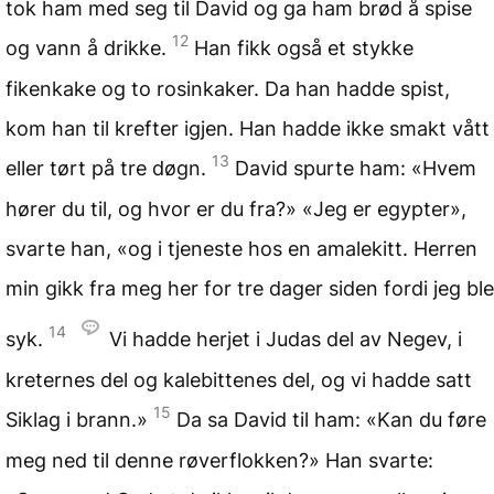
tok ham med seg til David og ga ham brød å spise
12
og vann å drikke.
Han fikk også et stykke
fikenkake og to rosinkaker. Da han hadde spist,
kom han til krefter igjen. Han hadde ikke smakt vått
13
eller tørt på tre døgn.
David spurte ham: «Hvem
hører du til, og hvor er du fra?» «Jeg er egypter»,
svarte han, «og i tjeneste hos en amalekitt. Herren
min gikk fra meg her for tre dager siden fordi jeg ble
14
syk.
Vi hadde herjet i Judas del av Negev, i
kreternes del og kalebittenes del, og vi hadde satt
15
Siklag i brann.»
Da sa David til ham: «Kan du føre
meg ned til denne røverflokken?» Han svarte: