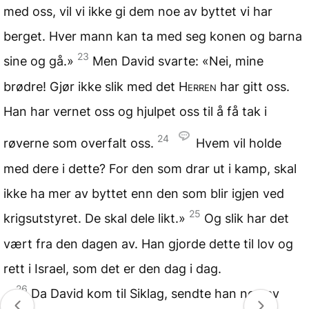
med oss, vil vi ikke gi dem noe av byttet vi har
berget. Hver mann kan ta med seg konen og barna
23
sine og gå.»
Men David svarte: «Nei, mine
brødre! Gjør ikke slik med det
Herren
har gitt oss.
Han har vernet oss og hjulpet oss til å få tak i
24
røverne som overfalt oss.
Hvem vil holde
med dere i dette? For den som drar ut i kamp, skal
ikke ha mer av byttet enn den som blir igjen ved
25
krigsutstyret. De skal dele likt.»
Og slik har det
vært fra den dagen av. Han gjorde dette til lov og
rett i Israel, som det er den dag i dag.
26
Da David kom til Siklag, sendte han noe av