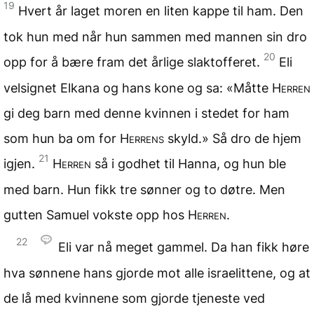
19
Hvert år laget moren en liten kappe til ham. Den
tok hun med når hun sammen med mannen sin dro
20
opp for å bære fram det årlige slaktofferet.
Eli
velsignet Elkana og hans kone og sa: «Måtte
Herren
gi deg barn med denne kvinnen i stedet for ham
som hun ba om for
Herrens
skyld.» Så dro de hjem
21
igjen.
Herren
så i godhet til Hanna, og hun ble
med barn. Hun fikk tre sønner og to døtre. Men
gutten Samuel vokste opp hos
Herren
.
22
Eli var nå meget gammel. Da han fikk høre
hva sønnene hans gjorde mot alle israelittene, og at
de lå med kvinnene som gjorde tjeneste ved