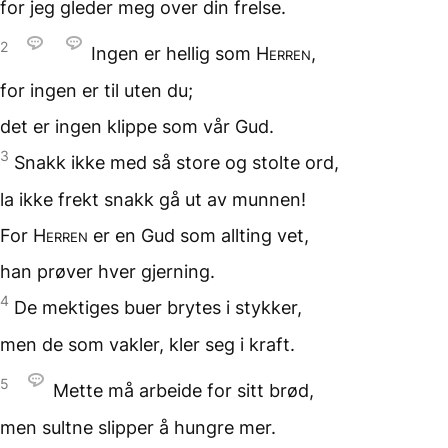
for jeg gleder meg
over din frelse.
2
Ingen er hellig som
Herren
,
for ingen er til uten du;
det er ingen klippe
som vår Gud.
3
Snakk ikke med så store
og stolte ord,
la ikke frekt snakk gå ut
av munnen!
For
Herren
er en Gud
som allting vet,
han prøver hver gjerning.
4
De mektiges buer
brytes i stykker,
men de som vakler,
kler seg i kraft.
5
Mette må arbeide
for sitt brød,
men sultne slipper
å hungre mer.