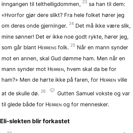
23
inngangen til telthelligdommen,
sa han til dem:
«Hvorfor gjør dere slikt? Fra hele folket hører jeg
24
om deres onde gjerninger.
Det må ikke være slik,
mine sønner! Det er ikke noe godt rykte, hører jeg,
25
som går blant
Herrens
folk.
Når en mann synder
mot en annen, skal Gud dømme ham. Men når en
mann synder mot
Herren
, hvem skal da be for
ham?» Men de hørte ikke på faren, for
Herren
ville
26
at de skulle dø.
Gutten Samuel vokste og var
til glede både for
Herren
og for mennesker.
Eli-slekten blir forkastet