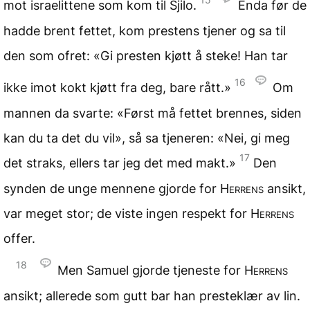
mot israelittene som kom til Sjilo.
Enda før de
hadde brent fettet, kom prestens tjener og sa til
den som ofret: «Gi presten kjøtt å steke! Han tar
16
ikke imot kokt kjøtt fra deg, bare rått.»
Om
mannen da svarte: «Først må fettet brennes, siden
kan du ta det du vil», så sa tjeneren: «Nei, gi meg
17
det straks, ellers tar jeg det med makt.»
Den
synden de unge mennene gjorde for
Herrens
ansikt,
var meget stor; de viste ingen respekt for
Herrens
offer.
18
Men Samuel gjorde tjeneste for
Herrens
ansikt; allerede som gutt bar han presteklær av lin.