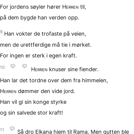
For jordens søyler
hører
Herren
til,
på dem bygde han verden opp.
9
Han vokter de trofaste
på veien,
men de urettferdige
må tie i mørket.
For ingen er sterk i egen kraft.
10
Herren
knuser
sine fiender.
Han lar det tordne over dem
fra himmelen,
Herren
dømmer den vide jord.
Han vil gi sin konge styrke
og sin salvede stor kraft!
11
Så dro Elkana hjem til Rama. Men gutten ble