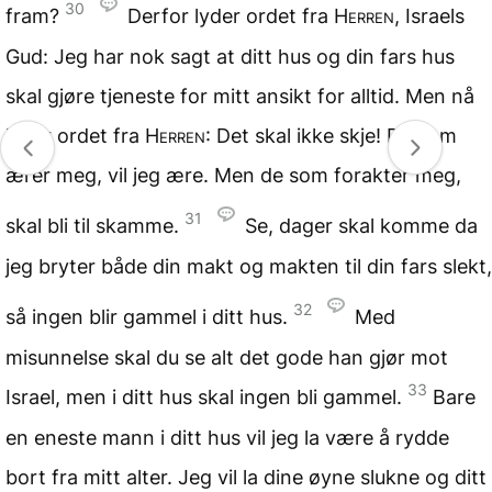
30
fram?
Derfor lyder ordet fra
Herren
, Israels
Gud: Jeg har nok sagt at ditt hus og din fars hus
skal gjøre tjeneste for mitt ansikt for alltid. Men nå
lyder ordet fra
Herren
: Det skal ikke skje! De som
ærer meg, vil jeg ære. Men de som forakter meg,
31
skal bli til skamme.
Se, dager skal komme da
jeg bryter både din makt og makten til din fars slekt,
32
så ingen blir gammel i ditt hus.
Med
misunnelse skal du se alt det gode han gjør mot
33
Israel, men i ditt hus skal ingen bli gammel.
Bare
en eneste mann i ditt hus vil jeg la være å rydde
bort fra mitt alter. Jeg vil la dine øyne slukne og ditt