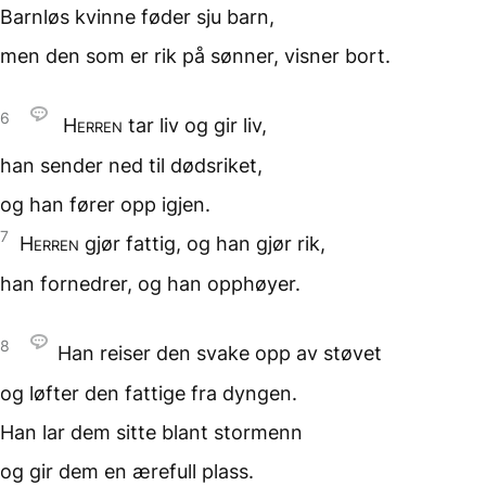
Barnløs kvinne føder sju barn,
men den som er rik på sønner,
visner bort.
6
Herren
tar liv
og gir liv,
han sender ned
til dødsriket,
og han fører opp igjen.
7
Herren
gjør fattig,
og han gjør rik,
han fornedrer,
og han opphøyer.
8
Han reiser den svake
opp av støvet
og løfter den fattige
fra dyngen.
Han lar dem sitte
blant stormenn
og gir dem en ærefull plass.