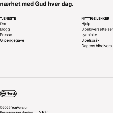
nærhet med Gud hver dag.
TJENESTE
NYTTIGE LENKER
Om
Hjelp
Blogg
Bibeloversettelser
Presse
Lydbibler
Gi pengegave
Bibelspråk
Dagens bibelvers
Norsk
©
2026
YouVersion
Personvernerklæring
Vilkår