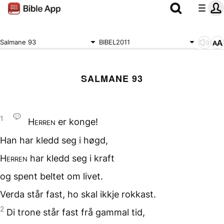
Salmane 93
BIBEL2011
SALMANE 93
1
Herren
er konge!
Han har kledd seg i høgd,
Herren
har kledd seg i kraft
og spent beltet om livet.
Verda står fast,
ho skal ikkje rokkast.
2
Di trone står fast
frå gammal tid,