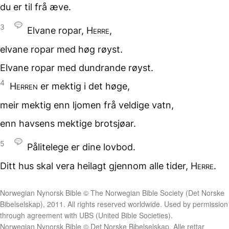
du er til frå æve.
3
Elvane ropar,
Herre
,
elvane ropar med høg røyst.
Elvane ropar
med dundrande røyst.
4
Herren
er mektig i det høge,
meir mektig
enn ljomen frå veldige vatn,
enn havsens mektige brotsjøar.
5
Pålitelege er dine lovbod.
Ditt hus skal vera heilagt
gjennom alle tider,
Herre
.
Norwegian Nynorsk Bible © The Norwegian Bible Society (Det Norske
Bibelselskap), 2011. All rights reserved worldwide. Used by permission
through agreement with UBS (United Bible Societies).
Norwegian Nynorsk Bible © Det Norske Bibelselskap. Alle rettar