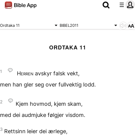
Ordtaka 11
BIBEL2011
ORDTAKA 11
1
Herren
avskyr falsk vekt,
men han gler seg
over fullvektig lodd.
2
Kjem hovmod,
kjem skam,
med dei audmjuke
følgjer visdom.
3
Rettsinn leier dei ærlege,