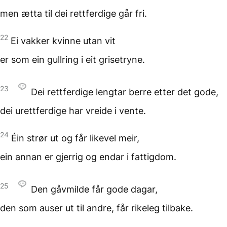
men ætta til dei rettferdige
går fri.
22
Ei vakker kvinne utan vit
er som ein gullring
i eit grisetryne.
23
Dei rettferdige lengtar
berre etter det gode,
dei urettferdige
har vreide i vente.
24
Éin strør ut
og får likevel meir,
ein annan er gjerrig
og endar i fattigdom.
25
Den gåvmilde får gode dagar,
den som auser ut til andre,
får rikeleg tilbake.