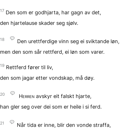
17
Den som er godhjarta,
har gagn av det,
den hjartelause
skader seg sjølv.
18
Den urettferdige vinn seg
ei sviktande løn,
men den som sår rettferd,
ei løn som varer.
19
Rettferd fører til liv,
den som jagar etter vondskap,
må døy.
20
Herren
avskyr
eit falskt hjarte,
han gler seg over dei
som er heile i si ferd.
21
Når tida er inne,
blir den vonde straffa,