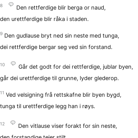
8
Den rettferdige blir berga
or naud,
den urettferdige blir råka
i staden.
9
Den gudlause bryt ned sin neste
med tunga,
dei rettferdige bergar seg
ved sin forstand.
10
Går det godt for dei rettferdige,
jublar byen,
går dei urettferdige til grunne,
lyder glederop.
11
Ved velsigning frå rettskafne
blir byen bygd,
tunga til urettferdige
legg han i røys.
12
Den vitlause viser forakt
for sin neste,
den forstandige teier stilt.