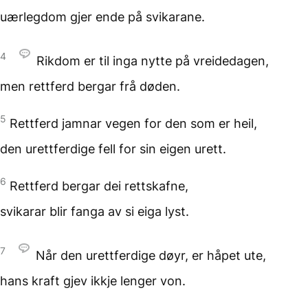
uærlegdom
gjer ende på svikarane.
4
Rikdom er til inga nytte
på vreidedagen,
men rettferd bergar
frå døden.
5
Rettferd jamnar vegen
for den som er heil,
den urettferdige fell
for sin eigen urett.
6
Rettferd bergar
dei rettskafne,
svikarar blir fanga
av si eiga lyst.
7
Når den urettferdige døyr,
er håpet ute,
hans kraft
gjev ikkje lenger von.