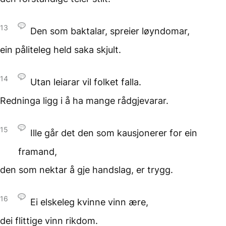
13
Den som baktalar,
spreier løyndomar,
ein påliteleg
held saka skjult.
14
Utan leiarar vil folket falla.
Redninga ligg
i å ha mange rådgjevarar.
15
Ille går det den
som kausjonerer
for ein
framand,
den som nektar å gje handslag,
er trygg.
16
Ei elskeleg kvinne vinn ære,
dei flittige vinn rikdom.