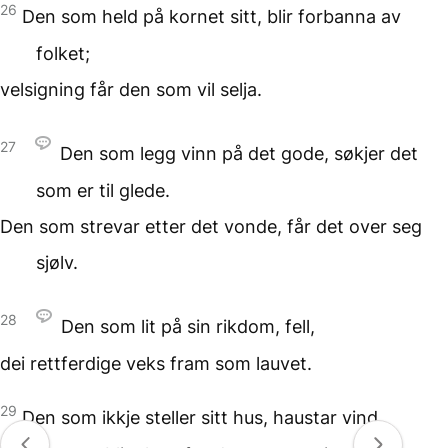
26
Den som held
på kornet sitt,
blir forbanna av
folket;
velsigning får den
som vil selja.
27
Den som legg vinn på
det gode,
søkjer det
som er
til glede.
Den som strevar etter
det vonde,
får det over seg
sjølv.
28
Den som lit på sin rikdom,
fell,
dei rettferdige
veks fram som lauvet.
29
Den som ikkje steller sitt hus,
haustar vind,