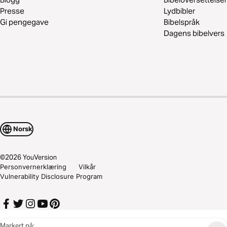
Presse
Lydbibler
Gi pengegave
Bibelspråk
Dagens bibelvers
Norsk
©
2026
YouVersion
Personvernerklæring
Vilkår
Vulnerability Disclosure Program
Markert nå: