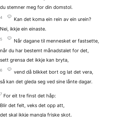
du stemner meg for din domstol.
4
Kan det koma ein rein
av ein urein?
Nei, ikkje ein einaste.
5
Når dagane til mennesket
er fastsette,
når du har bestemt
månadstalet for det,
sett grensa det ikkje kan bryta,
6
vend då blikket bort
og lat det vera,
så kan det gleda seg
ved sine lånte dagar.
7
For eit tre finst det håp:
Blir det felt,
veks det opp att,
det skal ikkje mangla friske skot.