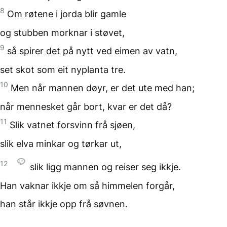
8
Om røtene i jorda blir gamle
og stubben morknar i støvet,
9
så spirer det på nytt
ved eimen av vatn,
set skot
som eit nyplanta tre.
10
Men når mannen døyr,
er det ute med han;
når mennesket går bort,
kvar er det då?
11
Slik vatnet forsvinn
frå sjøen,
slik elva minkar og tørkar ut,
12
slik ligg mannen
og reiser seg ikkje.
Han vaknar ikkje
om så himmelen forgår,
han står ikkje opp frå søvnen.