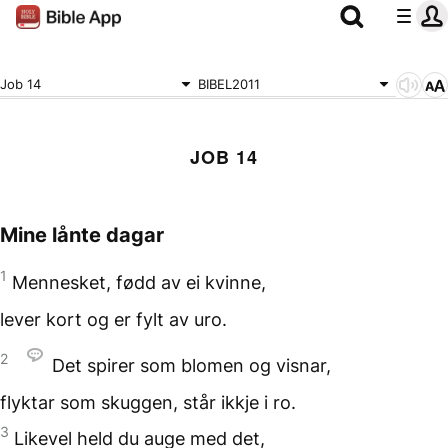
Job 14
BIBEL2011
JOB 14
Mine lånte dagar
1
Mennesket,
fødd av ei kvinne,
lever kort og er fylt av uro.
2
Det spirer som blomen
og visnar,
flyktar som skuggen,
står ikkje i ro.
3
Likevel held du auge med det,