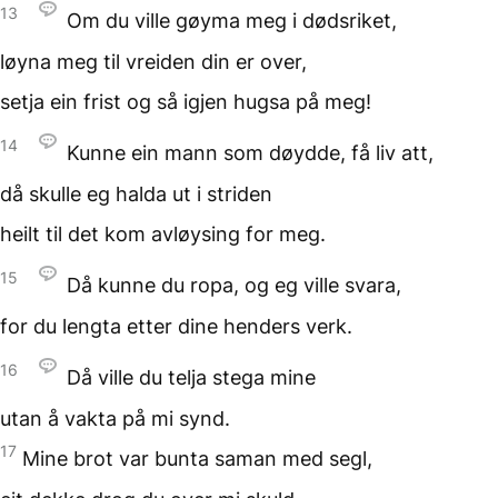
13
Om du ville gøyma meg
i dødsriket,
løyna meg til vreiden din er over,
setja ein frist og så
igjen hugsa på meg!
14
Kunne ein mann som døydde,
få liv att,
då skulle eg halda ut
i striden
heilt til det kom avløysing
for meg.
15
Då kunne du ropa,
og eg ville svara,
for du lengta
etter dine henders verk.
16
Då ville du telja stega mine
utan å vakta på mi synd.
17
Mine brot var bunta saman
med segl,