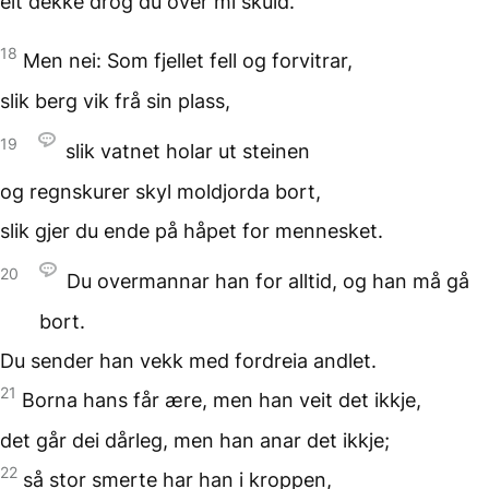
eit dekke drog du
over mi skuld.
18
Men nei: Som fjellet fell
og forvitrar,
slik berg vik
frå sin plass,
19
slik vatnet holar ut steinen
og regnskurer skyl
moldjorda bort,
slik gjer du ende på
håpet for mennesket.
20
Du overmannar han for alltid,
og han må gå
bort.
Du sender han vekk
med fordreia andlet.
21
Borna hans får ære,
men han veit det ikkje,
det går dei dårleg,
men han anar det ikkje;
22
så stor smerte har han
i kroppen,