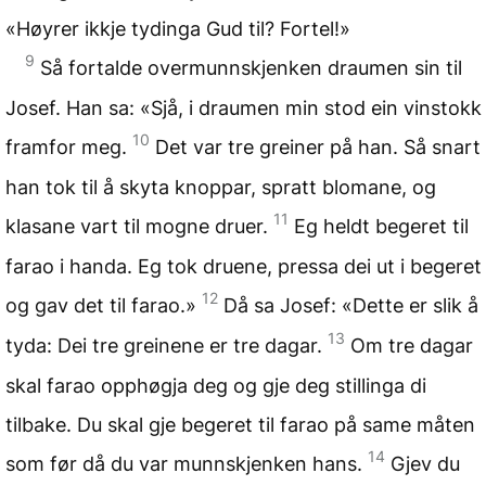
«Høyrer ikkje tydinga Gud til? Fortel!»
9
Så fortalde overmunnskjenken draumen sin til
Josef. Han sa: «Sjå, i draumen min stod ein vinstokk
10
framfor meg.
Det var tre greiner på han. Så snart
han tok til å skyta knoppar, spratt blomane, og
11
klasane vart til mogne druer.
Eg heldt begeret til
farao i handa. Eg tok druene, pressa dei ut i begeret
12
og gav det til farao.»
Då sa Josef: «Dette er slik å
13
tyda: Dei tre greinene er tre dagar.
Om tre dagar
skal farao opphøgja deg og gje deg stillinga di
tilbake. Du skal gje begeret til farao på same måten
14
som før då du var munnskjenken hans.
Gjev du