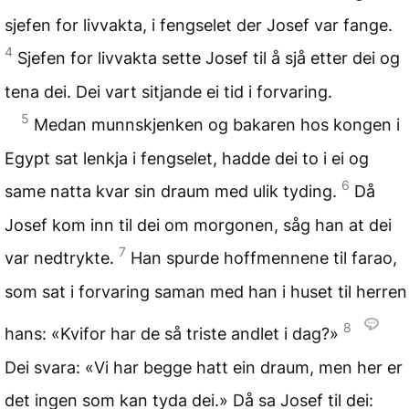
sjefen for livvakta, i fengselet der Josef var fange.
4
Sjefen for livvakta sette Josef til å sjå etter dei og
tena dei. Dei vart sitjande ei tid i forvaring.
5
Medan munnskjenken og bakaren hos kongen i
Egypt sat lenkja i fengselet, hadde dei to i ei og
6
same natta kvar sin draum med ulik tyding.
Då
Josef kom inn til dei om morgonen, såg han at dei
7
var nedtrykte.
Han spurde hoffmennene til farao,
som sat i forvaring saman med han i huset til herren
8
hans: «Kvifor har de så triste andlet i dag?»
Dei svara: «Vi har begge hatt ein draum, men her er
det ingen som kan tyda dei.» Då sa Josef til dei: