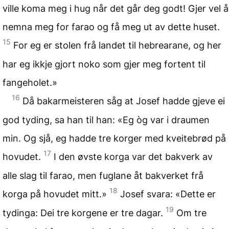
ville koma meg i hug når det går deg godt! Gjer vel å
nemna meg for farao og få meg ut av dette huset.
15
For eg er stolen frå landet til hebrearane, og her
har eg ikkje gjort noko som gjer meg fortent til
fangeholet.»
16
Då bakarmeisteren såg at Josef hadde gjeve ei
god tyding, sa han til han: «Eg òg var i draumen
min. Og sjå, eg hadde tre korger med kveitebrød på
17
hovudet.
I den øvste korga var det bakverk av
alle slag til farao, men fuglane åt bakverket frå
18
korga på hovudet mitt.»
Josef svara: «Dette er
19
tydinga: Dei tre korgene er tre dagar.
Om tre