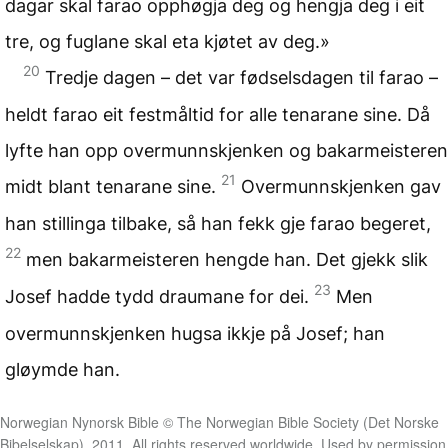
dagar skal farao opphøgja deg og hengja deg i eit
tre, og fuglane skal eta kjøtet av deg.»
20
Tredje dagen – det var fødselsdagen til farao –
heldt farao eit festmåltid for alle tenarane sine. Då
lyfte han opp overmunnskjenken og bakarmeisteren
21
midt blant tenarane sine.
Overmunnskjenken gav
han stillinga tilbake, så han fekk gje farao begeret,
22
men bakarmeisteren hengde han. Det gjekk slik
23
Josef hadde tydd draumane for dei.
Men
overmunnskjenken hugsa ikkje på Josef; han
gløymde han.
Norwegian Nynorsk Bible © The Norwegian Bible Society (Det Norske
Bibelselskap), 2011. All rights reserved worldwide. Used by permission