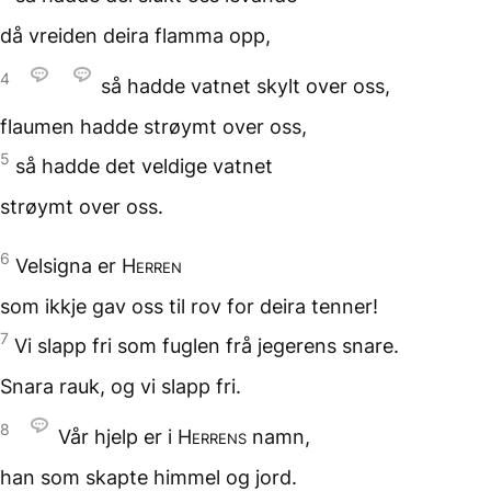
då vreiden deira flamma opp,
4
så hadde vatnet skylt over oss,
flaumen hadde strøymt over oss,
5
så hadde det veldige vatnet
strøymt over oss.
6
Velsigna er
Herren
som ikkje gav oss til rov
for deira tenner!
7
Vi slapp fri som fuglen
frå jegerens snare.
Snara rauk, og vi slapp fri.
8
Vår hjelp er
i
Herrens
namn,
han som skapte himmel
og jord.