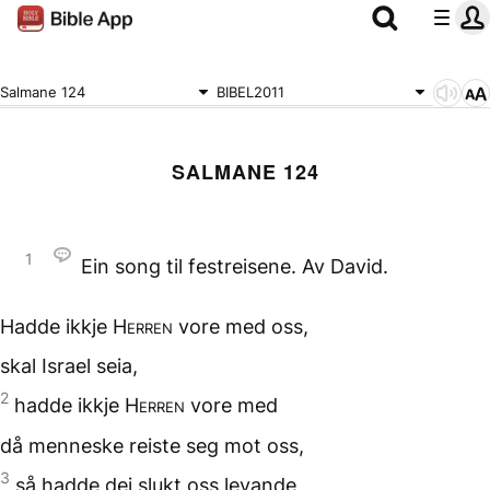
Salmane 124
BIBEL2011
SALMANE 124
1
Ein song til festreisene. Av David.
Hadde ikkje
Herren
vore
med oss,
skal Israel seia,
2
hadde ikkje
Herren
vore med
då menneske reiste seg
mot oss,
3
så hadde dei slukt oss levande