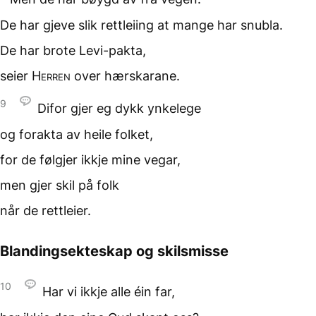
De har gjeve slik rettleiing
at mange har snubla.
De har brote Levi-pakta,
seier
Herren
over hærskarane.
9
Difor gjer eg dykk ynkelege
og forakta av heile folket,
for de følgjer ikkje mine vegar,
men gjer skil på folk
når de rettleier.
Blandingsekteskap og skilsmisse
10
Har vi ikkje alle éin far,