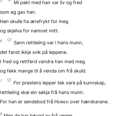
5
Mi pakt med han
var liv og fred
som eg gav han.
Han skulle ha ærefrykt for meg
og skjelva for namnet mitt.
6
Sann rettleiing
var i hans munn,
det fanst ikkje svik
på leppene.
I fred og rettferd
vandra han med meg
og fekk mange til å venda om
frå skuld.
7
For prestens lepper
tek vare på kunnskap,
rettleiing skal ein søkja
frå hans munn.
For han er sendebod
frå
Herren
over hærskarane.
8
Men de har bøygd av
frå vegen.