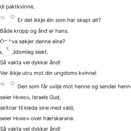
di paktkvinne.
15
Er det ikkje éin
som har skapt alt?
Både kropp og ånd er hans.
Og kva søkjer denne eine?
Ei guddomleg slekt.
Så vakta vel dykkar ånd!
Ver ikkje utru
mot din ungdoms kvinne!
16
Den som får uvilje mot henne
og sender henn
seier
Herren
, Israels Gud,
skitnar til kleda sine med vald,
seier
Herren
over hærskarane.
Så vakta vel dykkar ånd!