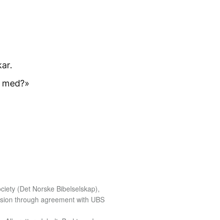
ar.
n med?»
iety (Det Norske Bibelselskap),
ission through agreement with UBS