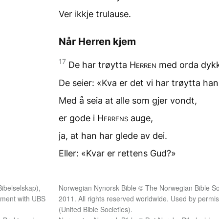
Ver ikkje trulause.
Når Herren kjem
17
De har trøytta
Herren
med orda dykk
De seier: «Kva er det
vi har trøytta ha
Med å seia at alle
som gjer vondt,
er gode i
Herrens
auge,
ja, at han har glede av dei.
Eller: «Kvar er rettens Gud?»
ibelselskap),
Norwegian Nynorsk Bible © The Norwegian Bible Soc
eement with UBS
2011. All rights reserved worldwide. Used by perm
(United Bible Societies).