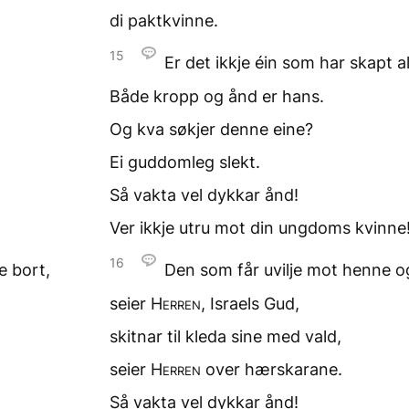
di paktkvinne.
15
Er det ikkje éin
som har skapt al
Både kropp og ånd er hans.
Og kva søkjer denne eine?
Ei guddomleg slekt.
Så vakta vel dykkar ånd!
Ver ikkje utru
mot din ungdoms kvinne
16
e bort,
Den som får uvilje mot henne
o
seier
Herren
, Israels Gud,
skitnar til kleda sine med vald,
seier
Herren
over hærskarane.
Så vakta vel dykkar ånd!