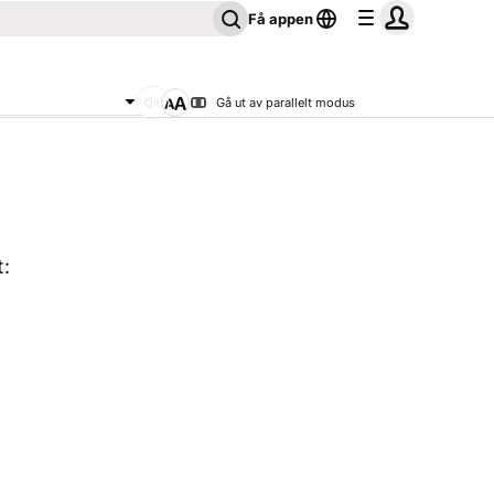
Få appen
Gå ut av parallelt modus
t: