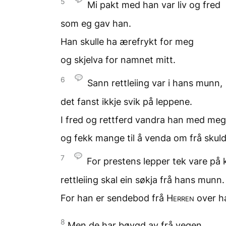
5
Mi pakt med han
var liv og fred
som eg gav han.
Han skulle ha ærefrykt for meg
og skjelva for namnet mitt.
6
Sann rettleiing
var i hans munn,
det fanst ikkje svik
på leppene.
I fred og rettferd
vandra han med meg
og fekk mange til å venda om
frå skuld
7
For prestens lepper
tek vare på
rettleiing skal ein søkja
frå hans munn.
For han er sendebod
frå
Herren
over h
8
Men de har bøygd av
frå vegen.