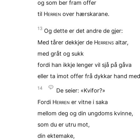
og som ber fram
offer
til
Herren
over hærskarane.
13
Og dette er det andre de gjer:
Med tårer dekkjer de
Herrens
altar,
med gråt og sukk
fordi han ikkje lenger vil sjå
på gåva
eller ta imot offer frå dykkar hand
med
14
De seier: «Kvifor?»
Fordi
Herren
er vitne i saka
mellom deg
og din ungdoms kvinne,
som du er utru mot,
din ektemake,