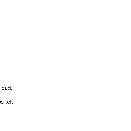
d gud.
s telt