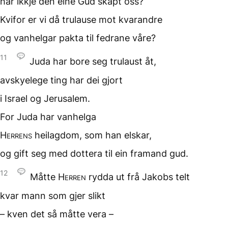
har ikkje den eine Gud
skapt oss?
Kvifor er vi då trulause
mot kvarandre
og vanhelgar pakta
til fedrane våre?
11
Juda har bore seg trulaust åt,
avskyelege ting har dei gjort
i Israel og Jerusalem.
For Juda har vanhelga
Herrens
heilagdom,
som han elskar,
og gift seg med dottera
til ein framand gud.
12
Måtte
Herren
rydda ut
frå Jakobs telt
kvar mann som gjer slikt
– kven det så måtte vera –