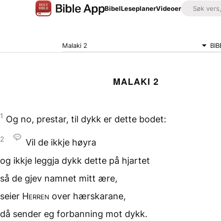
Bibel
Leseplaner
Videoer
Malaki 2
BIB
MALAKI 2
1
Og no, prestar,
til dykk er dette bodet:
2
Vil de ikkje høyra
og ikkje leggja dykk dette
på hjartet
så de gjev namnet mitt ære,
seier
Herren
over hærskarane,
då sender eg forbanning
mot dykk.