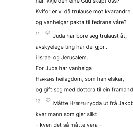
har ikkje den eine Gud
skapt oss?
Kvifor er vi då trulause
mot kvarandre
og vanhelgar pakta
til fedrane våre?
11
Juda har bore seg trulaust åt,
avskyelege ting har dei gjort
i Israel og Jerusalem.
For Juda har vanhelga
Herrens
heilagdom,
som han elskar,
og gift seg med dottera
til ein framan
12
Måtte
Herren
rydda ut
frå Jakob
kvar mann som gjer slikt
– kven det så måtte vera –