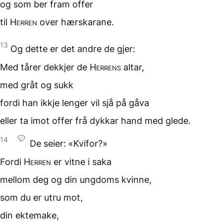
og som ber fram
offer
til
Herren
over hærskarane.
13
Og dette er det andre de gjer:
Med tårer dekkjer de
Herrens
altar,
med gråt og sukk
fordi han ikkje lenger vil sjå
på gåva
eller ta imot offer frå dykkar hand
med glede.
14
De seier: «Kvifor?»
Fordi
Herren
er vitne i saka
mellom deg
og din ungdoms kvinne,
som du er utru mot,
din ektemake,