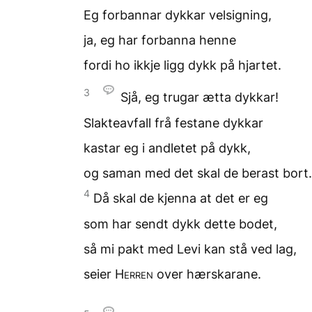
Eg forbannar dykkar velsigning,
ja, eg har forbanna henne
fordi ho ikkje ligg dykk
på hjartet.
3
Sjå, eg trugar ætta dykkar!
Slakteavfall frå festane dykkar
kastar eg i andletet på dykk,
og saman med det
skal de berast bort.
4
Då skal de kjenna
at det er eg
som har sendt dykk
dette bodet,
så mi pakt med Levi
kan stå ved lag,
seier
Herren
over hærskarane.