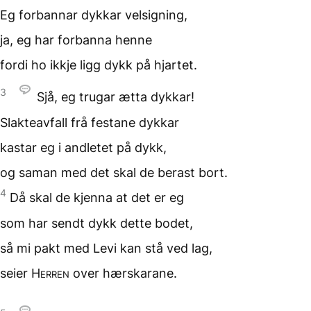
Eg forbannar dykkar velsigning,
ja, eg har forbanna henne
fordi ho ikkje ligg dykk
på hjartet.
3
Sjå, eg trugar ætta dykkar!
Slakteavfall frå festane dykkar
kastar eg i andletet på dykk,
og saman med det
skal de berast bort.
4
Då skal de kjenna
at det er eg
som har sendt dykk
dette bodet,
så mi pakt med Levi
kan stå ved lag,
seier
Herren
over hærskarane.