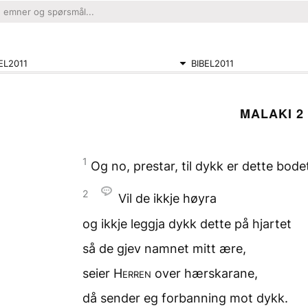
EL2011
BIBEL2011
MALAKI 2
1
Og no, prestar,
til dykk er dette bode
2
Vil de ikkje høyra
og ikkje leggja dykk dette
på hjartet
så de gjev namnet mitt ære,
seier
Herren
over hærskarane,
då sender eg forbanning
mot dykk.