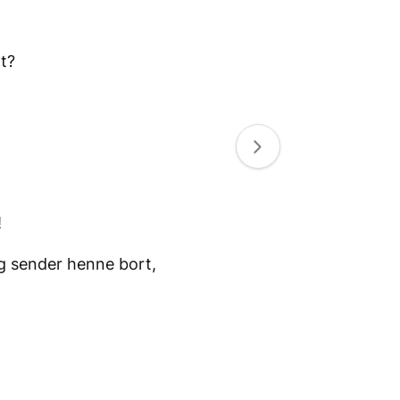
t?
!
g sender henne bort,