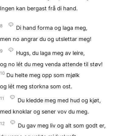
Ingen kan bergast frå di hand.
8
Di hand forma og laga meg,
men no angrar du
og utslettar meg!
9
Hugs, du laga meg av leire,
og no lét du meg venda attende
til støv!
10
Du helte meg opp som mjølk
og lét meg storkna som ost.
11
Du kledde meg med hud
og kjøt,
med knoklar og sener
vov du meg.
12
Du gav meg liv
og alt som godt er,