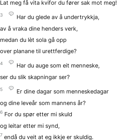
Lat meg få vita
kvifor du fører sak mot meg!
3
Har du glede
av å undertrykkja,
av å vraka dine henders
verk,
medan du lèt sola gå opp
over planane til urettferdige?
4
Har du auge som
eit menneske,
ser du slik skapningar ser?
5
Er dine dagar
som menneskedagar
og dine leveår
som mannens år?
6
For du spør etter mi skuld
og leitar etter mi synd,
7
endå du veit at eg
ikkje er skuldig.