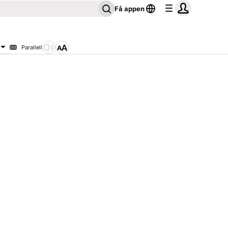
Få appen
Parallell