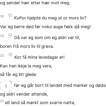
og sender hær etter hær
mot meg.
18
Kvifor hjelpte du meg ut
or mors liv?
Var eg berre død
før noko auge fekk sjå meg!
19
Då var eg
som om eg aldri var til,
boren frå mors liv
til grava.
20
Kor få mine levedagar er!
Kan han ikkje la meg vera,
så får eg litt glede
21
før eg går bort
til landet med mørker
og døds
og aldri vender attende,
22
eit land så mørkt
som svarte natta,