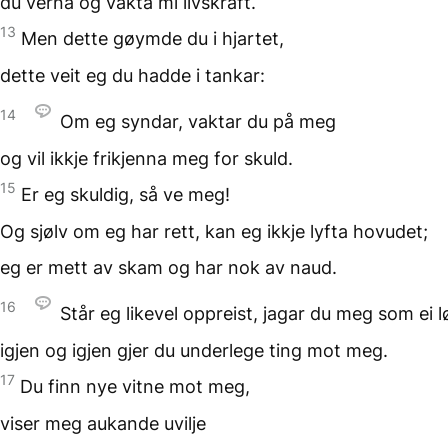
du verna og vakta mi livskraft.
13
Men dette gøymde du
i hjartet,
dette veit eg du hadde i tankar:
14
Om eg syndar,
vaktar du på meg
og vil ikkje frikjenna meg
for skuld.
15
Er eg skuldig, så ve meg!
Og sjølv om eg har rett,
kan eg ikkje lyfta hovudet;
eg er mett av skam
og har nok av naud.
16
Står eg likevel oppreist,
jagar du meg som ei l
igjen og igjen gjer du
underlege ting mot meg.
17
Du finn nye vitne
mot meg,
viser meg aukande uvilje