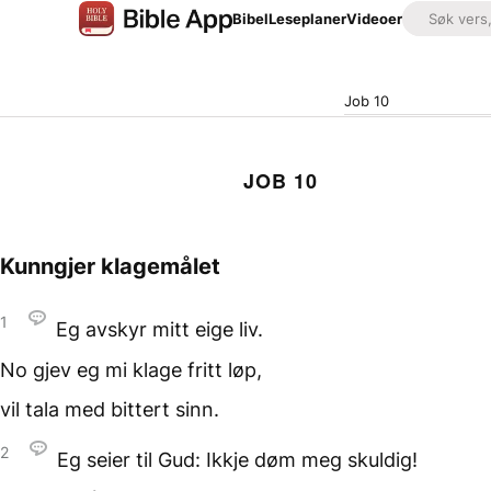
Bibel
Leseplaner
Videoer
Job 10
JOB 10
Kunngjer klagemålet
1
Eg avskyr mitt eige liv.
No gjev eg mi klage
fritt løp,
vil tala med bittert sinn.
2
Eg seier til Gud:
Ikkje døm meg skuldig!