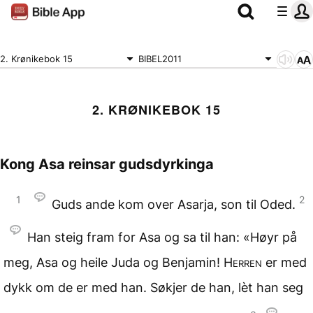
2. Krønikebok 15
BIBEL2011
2. KRØNIKEBOK 15
Kong Asa reinsar gudsdyrkinga
1
2
Guds ande kom over Asarja, son til Oded.
Han steig fram for Asa og sa til han: «Høyr på
meg, Asa og heile Juda og Benjamin!
Herren
er med
dykk om de er med han. Søkjer de han, lèt han seg