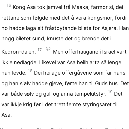
16
Kong Asa tok jamvel frå Maaka, farmor si, dei
rettane som følgde med det å vera kongsmor, fordi
ho hadde laga eit fråstøytande bilete for Asjera. Han
hogg biletet sund, knuste det og brende det i
17
Kedron-dalen.
Men offerhaugane i Israel vart
ikkje nedlagde. Likevel var Asa heilhjarta så lenge
18
han levde.
Dei heilage offergåvene som far hans
og han sjølv hadde gjeve, førte han til Guds hus. Det
19
var både sølv og gull og anna tempelutstyr.
Det
var ikkje krig før i det trettifemte styringsåret til
Asa.