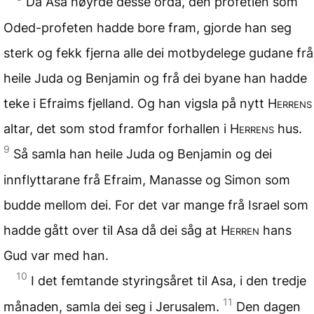
Då Asa høyrde desse orda, den profetien som
Oded-profeten hadde bore fram, gjorde han seg
sterk og fekk fjerna alle dei motbydelege gudane frå
heile Juda og Benjamin og frå dei byane han hadde
teke i Efraims fjelland. Og han vigsla på nytt
Herrens
altar, det som stod framfor forhallen i
Herrens
hus.
9
Så samla han heile Juda og Benjamin og dei
innflyttarane frå Efraim, Manasse og Simon som
budde mellom dei. For det var mange frå Israel som
hadde gått over til Asa då dei såg at
Herren
hans
Gud var med han.
10
I det femtande styringsåret til Asa, i den tredje
11
månaden, samla dei seg i Jerusalem.
Den dagen