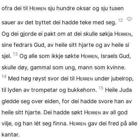
ofra dei til
Herren
sju hundre oksar og sju tusen
12
sauer av det byttet dei hadde teke med seg.
Og dei gjorde ei pakt om at dei skulle søkja
Herren
,
sine fedrars Gud, av heile sitt hjarte og av heile si
13
sjel.
Og alle som ikkje søkte
Herren
, Israels Gud,
skulle døy, gammal som ung, mann som kvinne.
14
Med høg røyst svor dei til
Herren
under jubelrop,
15
til lyden av trompetar og bukkehorn.
Heile Juda
gledde seg over eiden, for dei hadde svore han av
heile sitt hjarte. Dei hadde søkt
Herren
av all god
vilje, og han lét seg finna.
Herren
gav dei fred på alle
kantar.