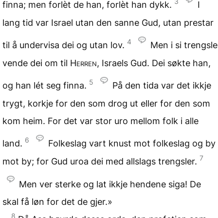
3
finna; men forlèt de han, forlèt han dykk.
I
lang tid var Israel utan den sanne Gud, utan prestar
4
til å undervisa dei og utan lov.
Men i si trengsle
vende dei om til
Herren
, Israels Gud. Dei søkte han,
5
og han lét seg finna.
På den tida var det ikkje
trygt, korkje for den som drog ut eller for den som
kom heim. For det var stor uro mellom folk i alle
6
land.
Folkeslag vart knust mot folkeslag og by
7
mot by; for Gud uroa dei med allslags trengsler.
Men ver sterke og lat ikkje hendene siga! De
skal få løn for det de gjer.»
8