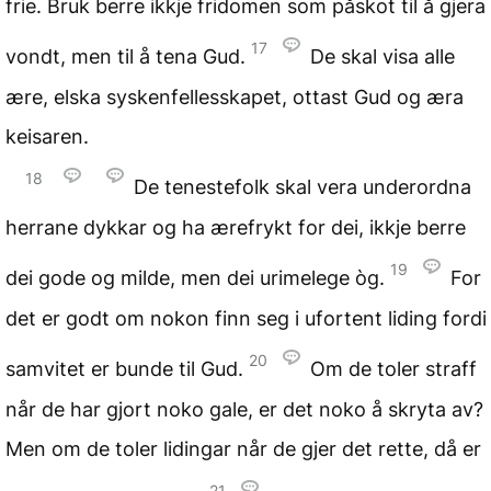
frie. Bruk berre ikkje fridomen som påskot til å gjera
17
vondt, men til å tena Gud.
De skal visa alle
ære, elska syskenfellesskapet, ottast Gud og æra
keisaren.
18
De tenestefolk skal vera underordna
herrane dykkar og ha ærefrykt for dei, ikkje berre
19
dei gode og milde, men dei urimelege òg.
For
det er godt om nokon finn seg i ufortent liding fordi
20
samvitet er bunde til Gud.
Om de toler straff
når de har gjort noko gale, er det noko å skryta av?
Men om de toler lidingar når de gjer det rette, då er
21