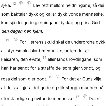
12
sjela.
Lev rett mellom heidningane, så dei
som baktalar dykk og kallar dykk vonde menneske,
kan sjå dei gode gjerningane dykkar og prisa Gud
den dagen han kjem.
13
For Herrens skuld skal de underordna dykk
all styresmakt blant menneske, anten det er
14
keisaren, den øvste,
eller landshovdingane, som
han har sendt for å straffa dei som gjer vondt, og
15
rosa dei som gjer godt.
For det er Guds vilje
at de skal gjera det gode og slik stogga munnen på
16
uforstandige og uvitande menneske.
De er