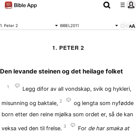
1. Peter 2
BIBEL2011
1. PETER 2
Den levande steinen
og det heilage folket
1
Legg difor av all vondskap, svik og hykleri,
2
misunning og baktale,
og lengta som nyfødde
born etter den reine mjølka som ordet er, så de kan
3
veksa ved den til frelse.
For
de har smaka at