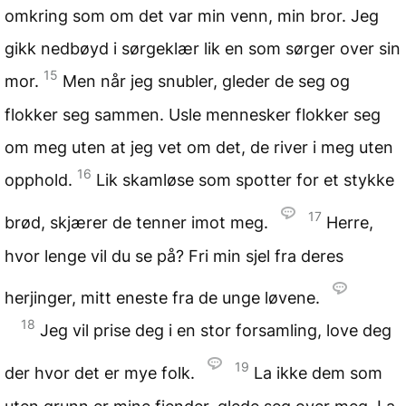
omkring som om det var min venn, min bror. Jeg
gikk nedbøyd i sørgeklær lik en som sørger over sin
15
mor.
Men når jeg snubler, gleder de seg og
flokker seg sammen. Usle mennesker flokker seg
om meg uten at jeg vet om det, de river i meg uten
16
opphold.
Lik skamløse som spotter for et stykke
17
brød, skjærer de tenner imot meg.
Herre,
hvor lenge vil du se på? Fri min sjel fra deres
herjinger, mitt eneste fra de unge løvene.
18
Jeg vil prise deg i en stor forsamling, love deg
19
der hvor det er mye folk.
La ikke dem som