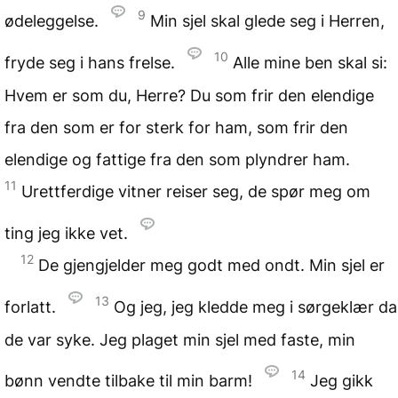
9
ødeleggelse.
Min sjel skal glede seg i Herren,
10
fryde seg i hans frelse.
Alle mine ben skal si:
Hvem er som du, Herre? Du som frir den elendige
fra den som er for sterk for ham, som frir den
elendige og fattige fra den som plyndrer ham.
11
Urettferdige vitner reiser seg, de spør meg om
ting jeg ikke vet.
12
De gjengjelder meg godt med ondt. Min sjel er
13
forlatt.
Og jeg, jeg kledde meg i sørgeklær da
de var syke. Jeg plaget min sjel med faste, min
14
bønn vendte tilbake til min barm!
Jeg gikk