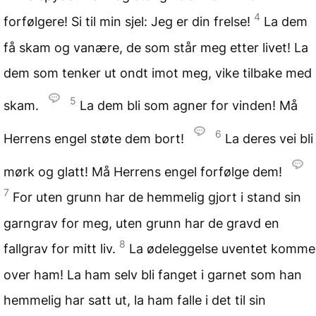
4
forfølgere! Si til min sjel: Jeg er din frelse!
La dem
få skam og vanære, de som står meg etter livet! La
dem som tenker ut ondt imot meg, vike tilbake med
5
skam.
La dem bli som agner for vinden! Må
6
Herrens engel støte dem bort!
La deres vei bli
mørk og glatt! Må Herrens engel forfølge dem!
7
For uten grunn har de hemmelig gjort i stand sin
garngrav for meg, uten grunn har de gravd en
8
fallgrav for mitt liv.
La ødeleggelse uventet komme
over ham! La ham selv bli fanget i garnet som han
hemmelig har satt ut, la ham falle i det til sin