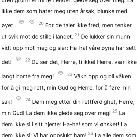
uten grunn er mine fiender, glede seg over meg. La
ikke dem som hater meg uten årsak, blunke med
20
øyet.
For de taler ikke fred, men tenker
21
ut svik mot de stille i landet.
De lukker sin munn
vidt opp mot meg og sier: Ha-ha! våre øyne har sett
22
det!
Du ser det, Herre, ti ikke! Herre, vær ikke
23
langt borte fra meg!
Våkn opp og bli våken
for å gi meg rett, min Gud og Herre, for å føre min
24
sak!
Døm meg etter din rettferdighet, Herre,
25
min Gud! La dem ikke glede seg over meg!
La
dem ikke si i sitt hjerte: Ha-ha! som vi ønsket! La
26
dem ikke si: Vi har oppslukt ham!
La alle dem som