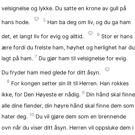
velsignelse og lykke. Du satte en krone av gull på
5
hans hode.
Han ba deg om liv, og du ga ham
6
det, et langt liv for evig og alltid.
Stor er hans
ære fordi du frelste ham, høyhet og herlighet har du
7
lagt på ham.
Du gjør ham til velsignelse for evig.
Du fryder ham med glede for ditt åsyn.
8
For kongen setter sin lit til Herren. Han rokkes
9
ikke, for Den Høyeste er nådig.
Din hånd skal finne
alle dine fiender, din høyre hånd skal finne dem som
10
hater deg.
Du vil gjøre dem som en brennende
ovn når du viser ditt åsyn. Herren vil oppsluke dem i