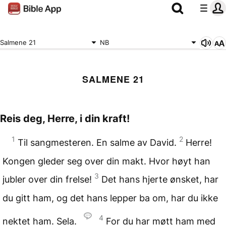
Salmene 21
NB
SALMENE 21
Reis deg, Herre, i din kraft!
1
2
Til sangmesteren. En salme av David.
Herre!
Kongen gleder seg over din makt. Hvor høyt han
3
jubler over din frelse!
Det hans hjerte ønsket, har
du gitt ham, og det hans lepper ba om, har du ikke
4
nektet ham. Sela.
For du har møtt ham med