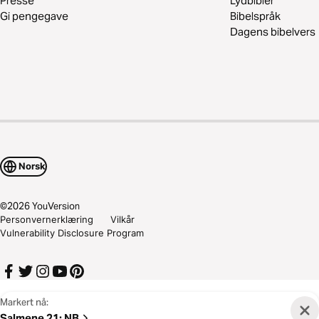
Presse
Lydbibler
Gi pengegave
Bibelspråk
Dagens bibelvers
Norsk
©
2026
YouVersion
Personvernerklæring
Vilkår
Vulnerability Disclosure Program
Markert nå:
Salmene 21
:
NB