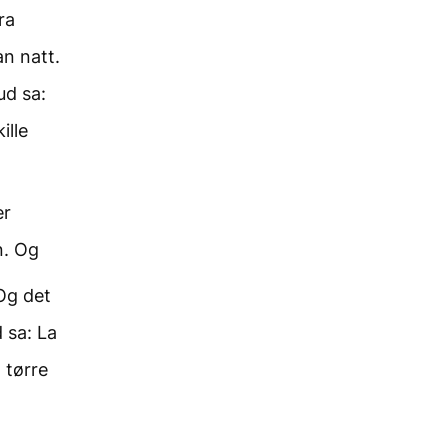
ra
an natt.
d sa:
ille
er
n. Og
Og det
 sa: La
 tørre