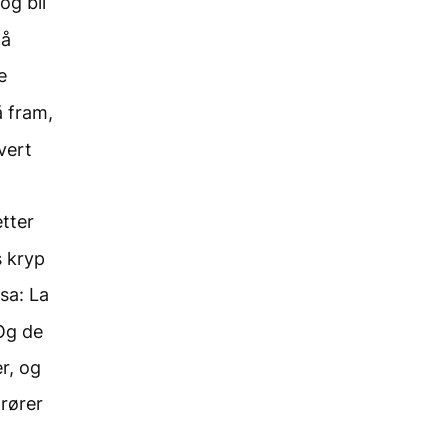
og bli
på
e
å fram,
hvert
etter
s kryp
sa: La
 Og de
r, og
 rører