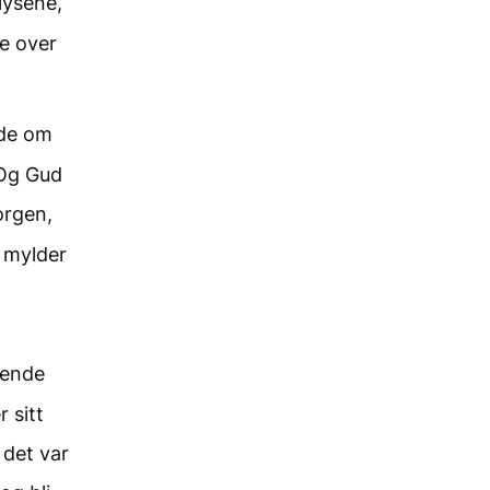
lysene,
de over
åde om
 Og Gud
orgen,
 mylder
vende
 sitt
 det var