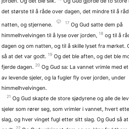
jorden. Og det ble slik.
Og Gud gjorde de to store 
det største til å råde over dagen, det mindre til å rå
17
natten, og stjernene.
Og Gud satte dem på
18
himmelhvelvingen til å lyse over jorden,
og til å r
dagen og om natten, og til å skille lyset fra mørket.
19
så at det var godt.
Og det ble aften, og det ble m
20
fjerde dagen.
Og Gud sa: La vannet vrimle med et
av levende sjeler, og la fugler fly over jorden, under
himmelhvelvingen.
21
Og Gud skapte de store sjødyrene og alle de le
sjeler som rører seg, som vrimler i vannet, hvert etter
slag, og hver vinget fugl etter sitt slag. Og Gud så at
22