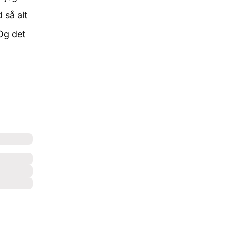
 så alt
Og det