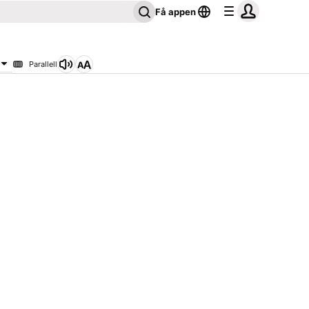
Få appen
Parallell