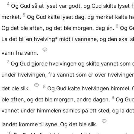
4
Og Gud så at lyset var godt, og Gud skilte lyset f
5
mørket.
Og Gud kalte lyset dag, og mørket kalte h
6
Og det ble aften, og det ble morgen, dag én.
Og Gu
La det bli en hvelving* midt i vannene, og den skal sk
vann fra vann.
7
Og Gud gjorde hvelvingen og skilte vannet som 
under hvelvingen, fra vannet som er over hvelvinge
8
det ble slik.
Og Gud kalte hvelvingen himmel. 
9
ble aften, og det ble morgen, andre dagen.
Og Gud
vannet under himmelen samles på ett sted, og la det
landet komme til syne. Og det ble slik.
10