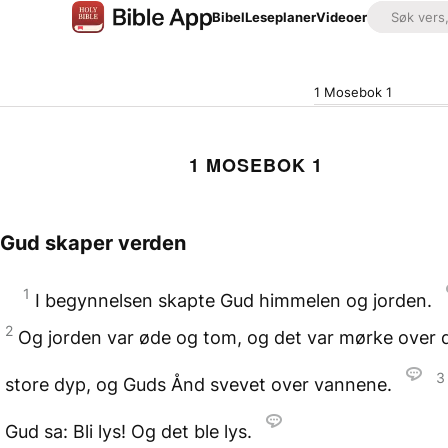
Bibel
Leseplaner
Videoer
1 Mosebok 1
1 MOSEBOK 1
Gud skaper verden
1
I begynnelsen skapte Gud himmelen og jorden.
2
Og jorden var øde og tom, og det var mørke over 
3
store dyp, og Guds Ånd svevet over vannene.
Gud sa: Bli lys! Og det ble lys.