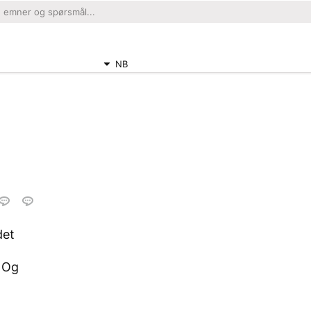
NB
det
Og