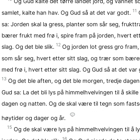
Og Gud kalte det tørre landet jord, og vannet s
11
samlet, kalte han hav. Og Gud så at det var godt.
sa: Jorden skal la gress, planter som sår seg, frukt
bærer frukt med frø i, spire fram på jorden, hvert ett
12
slag. Og det ble slik.
Og jorden lot gress gro fram,
som sår seg, hvert etter sitt slag, og trær som bære
med frø i, hvert etter sitt slag. Og Gud så at det var
13
Og det ble aften, og det ble morgen, tredje dage
Gud sa: La det bli lys på himmelhvelvingen til å skill
dagen og natten. Og de skal være til tegn som fasts
høytider og dager og år.
15
Og de skal være lys på himmelhvelvingen til å l
16