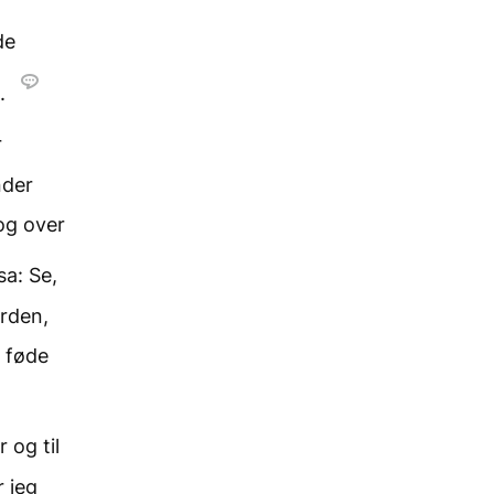
de
m.
r
nder
og over
a: Se,
orden,
e føde
 og til
r jeg