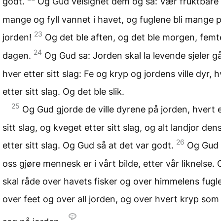
godt.
Og Gud velsignet dem og sa: Vær fruktbare 
mange og fyll vannet i havet, og fuglene bli mange 
23
jorden!
Og det ble aften, og det ble morgen, femt
24
dagen.
Og Gud sa: Jorden skal la levende sjeler g
hver etter sitt slag: Fe og kryp og jordens ville dyr, 
etter sitt slag. Og det ble slik.
25
Og Gud gjorde de ville dyrene på jorden, hvert 
sitt slag, og kveget etter sitt slag, og alt landjor den
26
etter sitt slag. Og Gud så at det var godt.
Og Gud 
oss gjøre mennesk er i vårt bilde, etter vår liknelse.
skal råde over havets fisker og over himmelens fugle
over feet og over all jorden, og over hvert kryp som