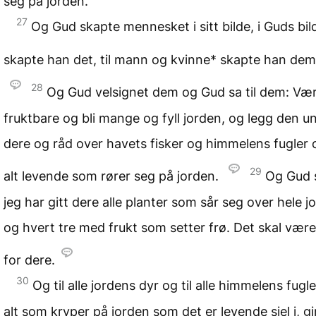
seg på jorden.
27
Og Gud skapte mennesket i sitt bilde, i Guds bil
skapte han det, til mann og kvinne* skapte han de
28
Og Gud velsignet dem og Gud sa til dem: Væ
fruktbare og bli mange og fyll jorden, og legg den u
dere og råd over havets fisker og himmelens fugler 
29
alt levende som rører seg på jorden.
Og Gud s
jeg har gitt dere alle planter som sår seg over hele j
og hvert tre med frukt som setter frø. Det skal vær
for dere.
30
Og til alle jordens dyr og til alle himmelens fugler
alt som kryper på jorden som det er levende sjel i, gi