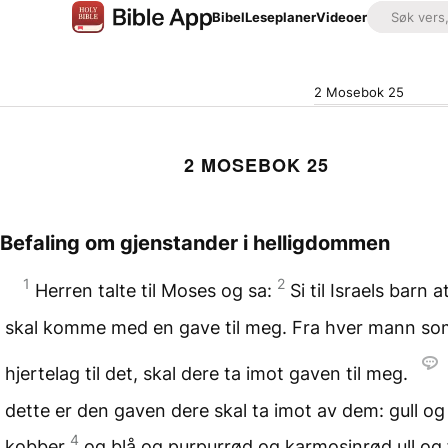
Bibel
Leseplaner
Videoer
2 Mosebok 25
2 MOSEBOK 25
Befaling om gjenstander i helligdommen
1
2
Herren talte til Moses og sa:
Si til Israels barn a
skal komme med en gave til meg. Fra hver mann so
hjertelag til det, skal dere ta imot gaven til meg.
dette er den gaven dere skal ta imot av dem: gull og
4
kobber
og blå og purpurrød og karmosinrød ull og f