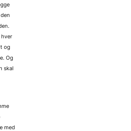
egge
 den
den.
 hver
t og
ne. Og
n skal
omme
e
ale med