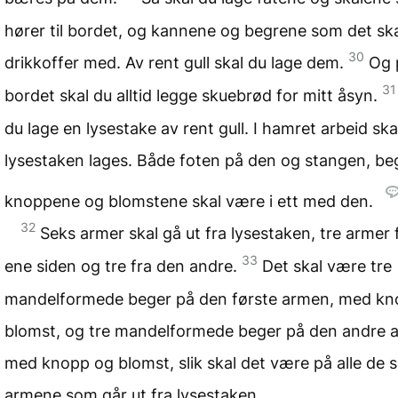
hører til bordet, og kannene og begrene som det ska
30
drikkoffer med. Av rent gull skal du lage dem.
Og 
31
bordet skal du alltid legge skuebrød for mitt åsyn.
du lage en lysestake av rent gull. I hamret arbeid ska
lysestaken lages. Både foten på den og stangen, be
knoppene og blomstene skal være i ett med den.
32
Seks armer skal gå ut fra lysestaken, tre armer 
33
ene siden og tre fra den andre.
Det skal være tre
mandelformede beger på den første armen, med kn
blomst, og tre mandelformede beger på den andre 
med knopp og blomst, slik skal det være på alle de 
armene som går ut fra lysestaken.