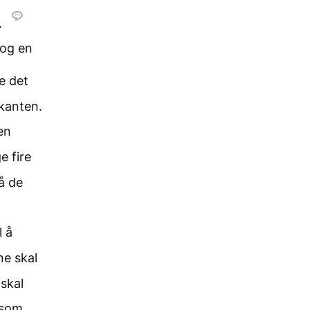
n.
 og en
e det
 kanten.
en
e fire
på de
l å
e skal
skal
 som