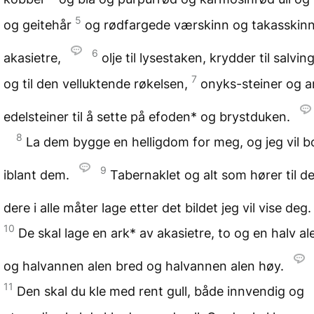
5
og geitehår
og rødfargede værskinn og takasskin
6
akasietre,
olje til lysestaken, krydder til salvin
7
og til den velluktende røkelsen,
onyks-steiner og a
edelsteiner til å sette på efoden* og brystduken.
8
La dem bygge en helligdom for meg, og jeg vil b
9
iblant dem.
Tabernaklet og alt som hører til de
dere i alle måter lage etter det bildet jeg vil vise deg
10
De skal lage en ark* av akasietre, to og en halv al
og halvannen alen bred og halvannen alen høy.
11
Den skal du kle med rent gull, både innvendig og