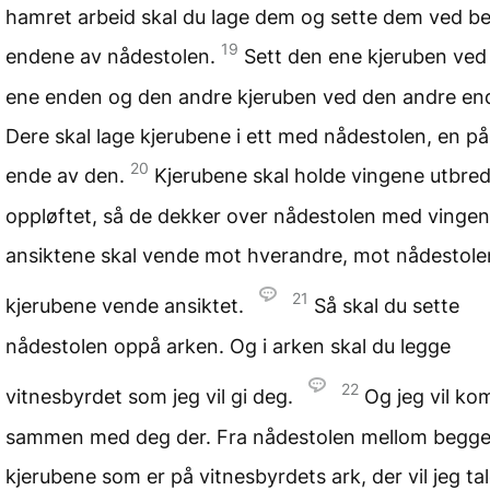
hamret arbeid skal du lage dem og sette dem ved b
19
endene av nådestolen.
Sett den ene kjeruben ved
ene enden og den andre kjeruben ved den andre en
Dere skal lage kjerubene i ett med nådestolen, en på
20
ende av den.
Kjerubene skal holde vingene utbred
oppløftet, så de dekker over nådestolen med vinge
ansiktene skal vende mot hverandre, mot nådestole
21
kjerubene vende ansiktet.
Så skal du sette
nådestolen oppå arken. Og i arken skal du legge
22
vitnesbyrdet som jeg vil gi deg.
Og jeg vil k
sammen med deg der. Fra nådestolen mellom begg
kjerubene som er på vitnesbyrdets ark, der vil jeg t