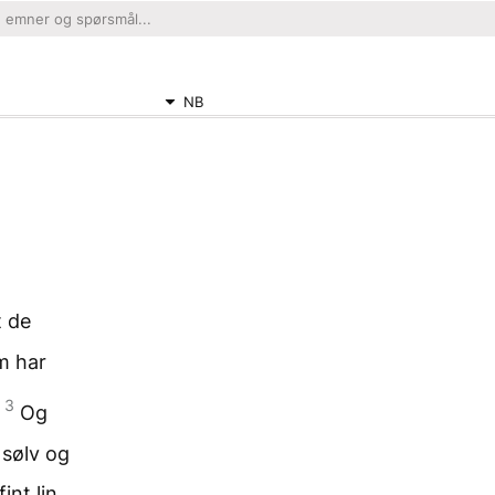
NB
t de
m har
3
Og
 sølv og
int lin