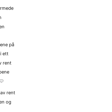
formede
n
 en
mene på
 ett
v rent
mpene
 av rent
ken og