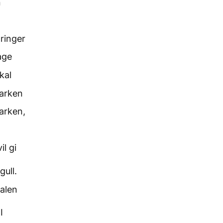
n
 ringer
age
kal
 arken
 arken,
il gi
gull.
 alen
I