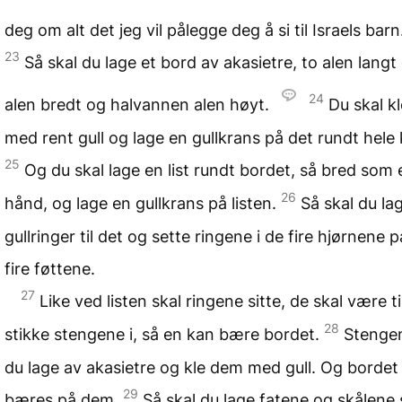
deg om alt det jeg vil pålegge deg å si til Israels bar
23
Så skal du lage et bord av akasietre, to alen langt
24
alen bredt og halvannen alen høyt.
Du skal kl
med rent gull og lage en gullkrans på det rundt hele
25
Og du skal lage en list rundt bordet, så bred som 
26
hånd, og lage en gullkrans på listen.
Så skal du lag
gullringer til det og sette ringene i de fire hjørnene 
fire føttene.
27
Like ved listen skal ringene sitte, de skal være ti
28
stikke stengene i, så en kan bære bordet.
Stengen
du lage av akasietre og kle dem med gull. Og bordet 
29
bæres på dem.
Så skal du lage fatene og skålene