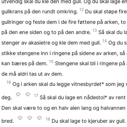
utvendig skal du kle den med gull. Og du skal lage e
12
gullkrans på den rundt omkring.
Du skal støpe fire
gullringer og feste dem i de fire føttene på arken, to
13
på den ene siden og to på den andre.
Så skal du l
14
stenger av akasietre og kle dem med gull.
Og du s
stikke stengene inn i ringene på sidene av arken, så
15
kan bæres på dem.
Stengene skal bli i ringene på
de må aldri tas ut av dem.
16
Og i arken skal du legge vitnesbyrdet* som jeg v
17
deg.
Så skal du lage en nådestol* av rent 
Den skal være to og en halv alen lang og halvannen
18
bred.
Du skal lage to kjeruber av gull. 