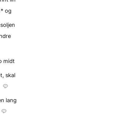
n* og
gsoljen
ndre
o midt
t, skal
.
en lang