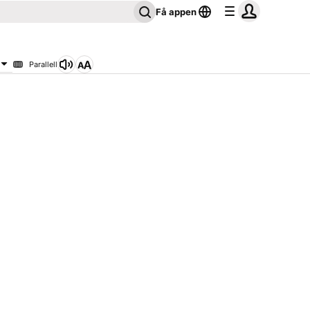
Få appen
Parallell