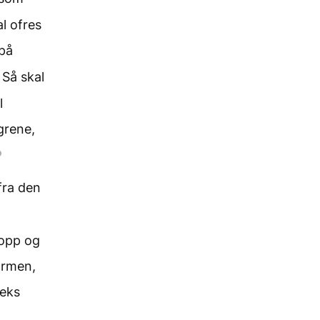
l ofres
på
Så skal
l
grene,
fra den
opp og
armen,
seks