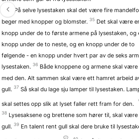
34
På selve lysestaken skal det være fire mandel
35
beger med knopper og blomster.
Det skal være e
knopp under de to første armene på lysestaken, og
knopp under de to neste, og en knopp under de to
følgende - en knopp under hvert par av de seks ar
36
lysestaken.
Både knoppene og armene skal være i
med den. Alt sammen skal være ett hamret arbeid a
37
gull.
Så skal du lage sju lamper til lysestaken. La
skal settes opp slik at lyset faller rett fram for den.
38
Lysesaksene og brettene som hører til, skal være
39
gull.
En talent rent gull skal dere bruke til lysesta
40