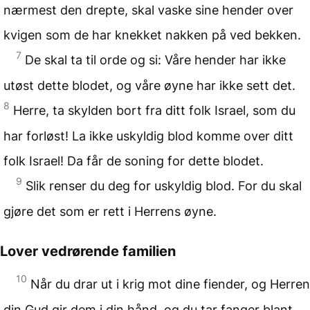
nærmest den drepte, skal vaske sine hender over
kvigen som de har knekket nakken på ved bekken.
7
De skal ta til orde og si: Våre hender har ikke
utøst dette blodet, og våre øyne har ikke sett det.
8
Herre, ta skylden bort fra ditt folk Israel, som du
har forløst! La ikke uskyldig blod komme over ditt
folk Israel! Da får de soning for dette blodet.
9
Slik renser du deg for uskyldig blod. For du skal
gjøre det som er rett i Herrens øyne.
Lover vedrørende familien
10
Når du drar ut i krig mot dine fiender, og Herren
din Gud gir dem i din hånd, og du tar fanger blant